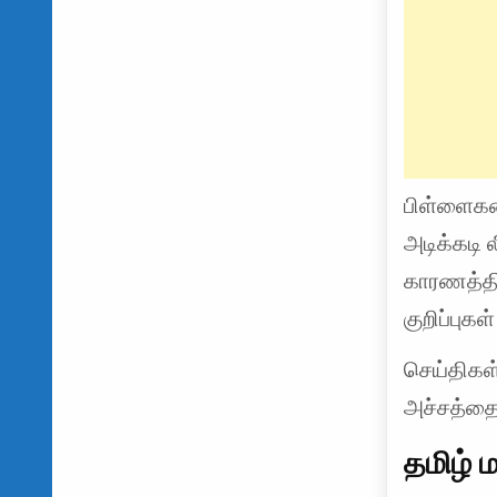
பிள்ளைகள
அடிக்கடி
காரணத்தி
குறிப்புக
செய்திகள்
அச்சத்தைய
தமிழ் 