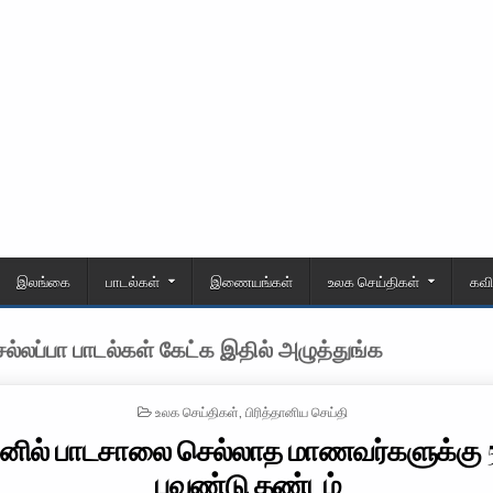
இலங்கை
பாடல்கள்
இணையங்கள்
உலக செய்திகள்
கவ
்லப்பா பாடல்கள் கேட்க இதில் அழுத்துங்க
POSTED IN
உலக செய்திகள்
,
பிரித்தானிய செய்தி
னில் பாடசாலை செல்லாத மாணவர்களுக்கு 
பவுண்டு தண்டம்