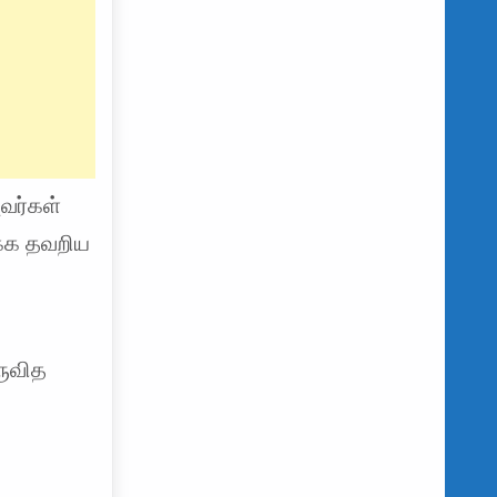
வர்கள்
க்க தவறிய
க
ருவித