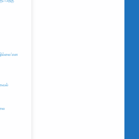
ப் பிறகு
 இல்லை’என
தகவல்
்லை