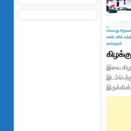
14வயது சிறுவன
லண்டனில் கத்த
தாக்குதல்
கிழக்க
இவை கிழ
இடம்பெற்
இருக்கின