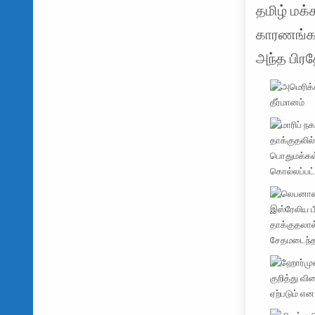
தமிழ் மக
காரணங்கள
அந்த பிரத