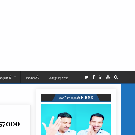
ிதைகள்
சமையல்
பங்கு சந்தை
கவிதைகள் POEMS
57000