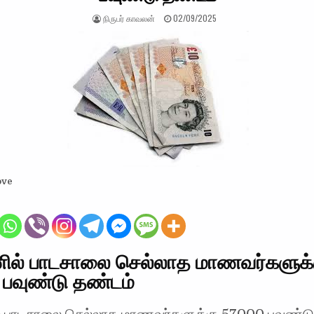
AUTHOR:
PUBLISHED DATE:
நிருபர் காவலன்
02/09/2025
ove
ில் பாடசாலை செல்லாத மாணவர்களுக்
பவுண்டு தண்டம்