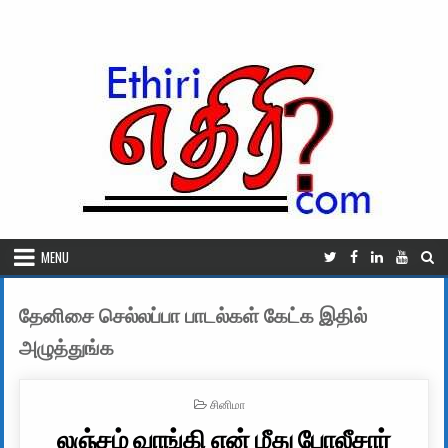
Skip to content
MENU
தேனிசை செல்லப்பா பாடல்கள் கேட்க இதில்
அழுத்துங்க
POSTED IN
சினிமா
லஞ்சம் வாங்கி என் மீது போலீசார்