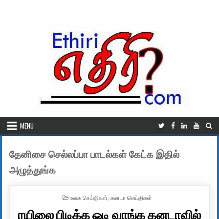
Skip to content
MENU
தேனிசை செல்லப்பா பாடல்கள் கேட்க இதில்
அழுத்துங்க
POSTED IN
உலக செய்திகள்
,
கனடா செய்திகள்
ரயிலை பிடிக்க ஓடி வாங்க கனடாவில்