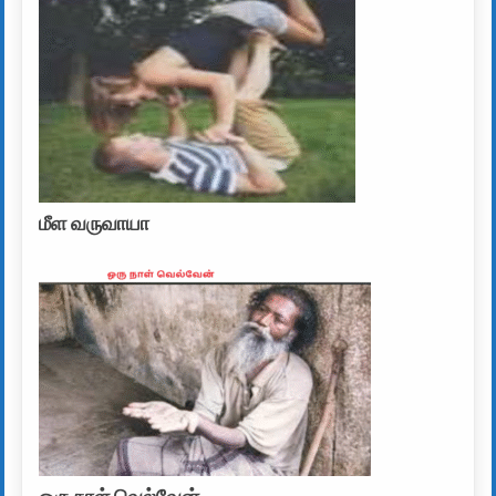
மீள வருவாயா