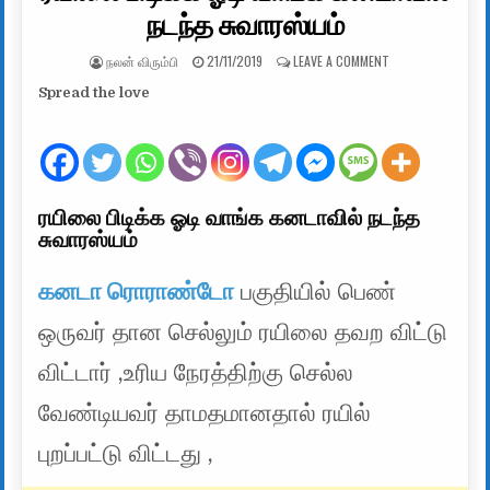
நடந்த சுவாரஸ்யம்
AUTHOR:
PUBLISHED DATE:
ON ரயிலை பிடிக்க 
நலன் விரும்பி
21/11/2019
LEAVE A COMMENT
Spread the love
ரயிலை பிடிக்க ஓடி வாங்க கனடாவில் நடந்த
சுவாரஸ்யம்
கனடா ரொராண்டோ
பகுதியில் பெண்
ஒருவர் தான செல்லும் ரயிலை தவற விட்டு
விட்டார் ,உரிய நேரத்திற்கு செல்ல
வேண்டியவர் தாமதமானதால் ரயில்
புறப்பட்டு விட்டது ,