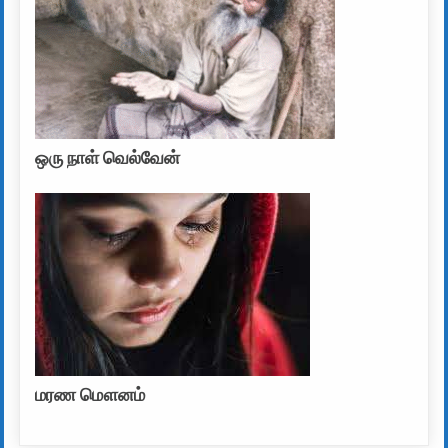
ஒரு நாள் வெல்வேன்
மரண மௌனம்