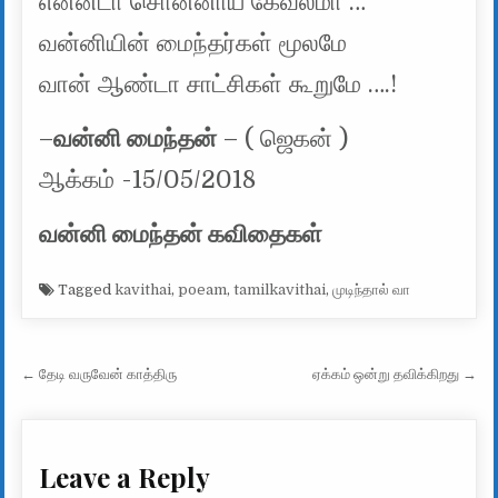
என்னடா சொன்னாய் கேவலமா …
வன்னியின் மைந்தர்கள் மூலமே
வான் ஆண்டா சாட்சிகள் கூறுமே ….!
–
வன்னி மைந்தன்
– ( ஜெகன் )
ஆக்கம் -15/05/2018
வன்னி மைந்தன் கவிதைகள்
Tagged
kavithai
,
poeam
,
tamilkavithai
,
முடிந்தால் வா
Post navigation
← தேடி வருவேன் காத்திரு
ஏக்கம் ஒன்று தவிக்கிறது →
Leave a Reply