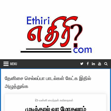
Skip to content
MENU
தேனிசை செல்லப்பா பாடல்கள் கேட்க இதில்
அழுத்துங்க
POSTED IN
வன்னி மைந்தன் கவிதைகள்
முடிந்தால் வா மோதலாம்