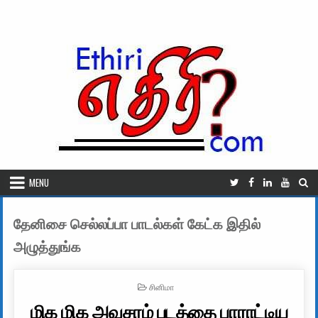
Skip to content
MENU
தேனிசை செல்லப்பா பாடல்கள் கேட்க இதில்
அழுத்துங்க
POSTED IN
சினிமா
மிக மிக அவசரம் படத்தை பாராட்டிய