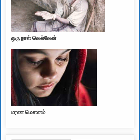
ஒரு நாள் வெல்வேன்
மரண மௌனம்