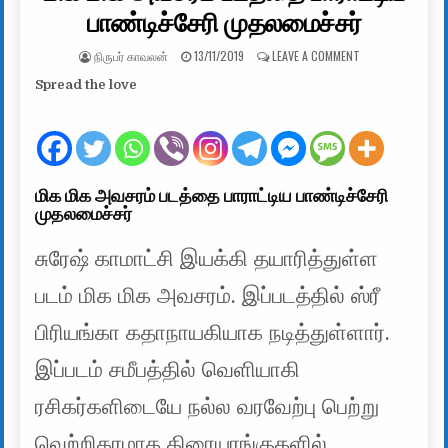
பாண்டிச்சேரி முதலமைச்சர்
AUTHOR:
PUBLISHED DATE:
ON மிக மிக அவசரம
நிருபர் காவலன்
13/11/2019
LEAVE A COMMENT
Spread the love
மிக மிக அவசரம் படத்தை பாராட்டிய பாண்டிச்சேரி
முதலமைச்சர்
சுரேஷ் காமாட்சி இயக்கி தயாரித்துள்ள
படம் மிக மிக அவசரம். இப்படத்தில் ஸ்ரீ
பிரியங்கா கதாநாயகியாக நடித்துள்ளார்.
இப்படம் சமீபத்தில் வெளியாகி
ரசிகர்களிடையே நல்ல வரவேற்பு பெற்று
வெற்றிகரமாக திரையரங்குகளில்