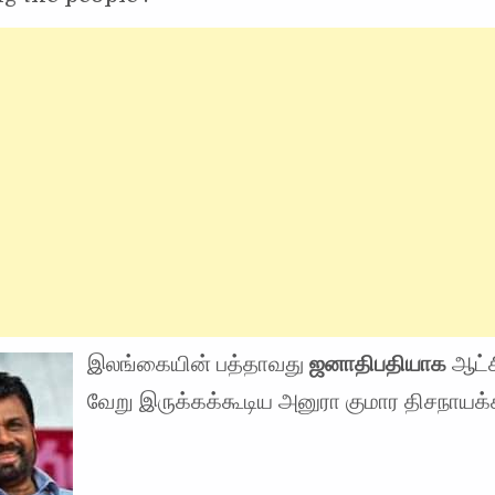
இலங்கையின் பத்தாவது
ஜனாதிபதியாக
ஆட்ச
வேறு இருக்கக்கூடிய அனுரா குமார திசநாயக