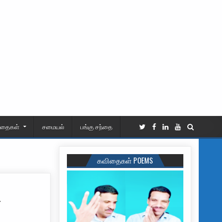
ிதைகள்
சமையல்
பங்கு சந்தை
கவிதைகள் POEMS
ா