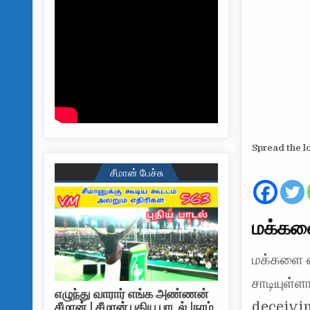
Spread the l
சீமான் பேச்சு
மக்களை
மக்களை ஏ
சாடியுள்ள
எழுந்து வாரார் எங்க அண்ணன்
deceivin
சீமான் | சீமான் புதிய பாடல் |நாம்