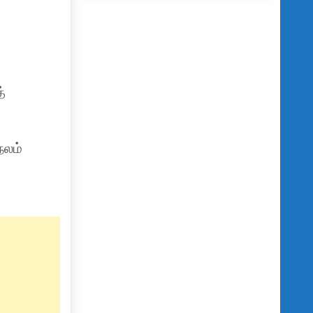
்
நலம்