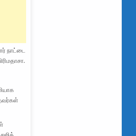
ர் நாட்டை
பிரிமதாசா.
மியாக
தவர்கள்
ள்
சஜித்