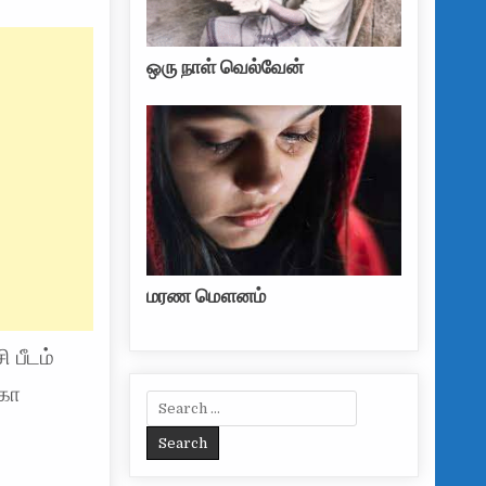
ஒரு நாள் வெல்வேன்
மரண மௌனம்
ி பீடம்
்கா
Search for: