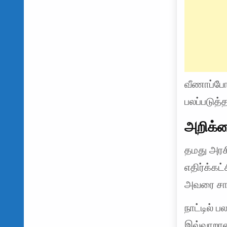
வீணாப்போ
பலப்படுத்
அறிக்க
தமது அரச
எதிர்க்கட
அவரை சாடி
நாட்டில் 
இவ்வாறான