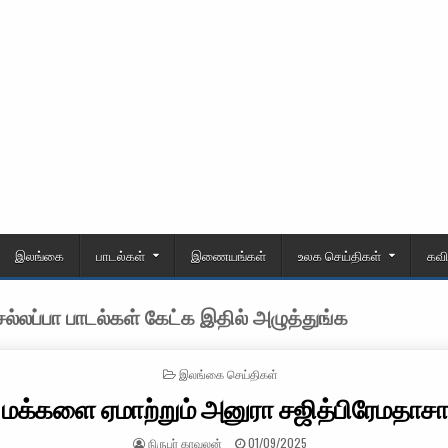
இலங்கை
பாடல்கள்
இணையங்கள்
உலக செய்திகள்
கவ
்லப்பா பாடல்கள் கேட்க இதில் அழுத்துங்க
POSTED IN
இலங்கை செய்திகள்
மக்களை ஏமாற்றும் அனுரா சஜித்பிரேமதாச
AUTHOR:
PUBLISHED DATE:
நிருபர் காவலன்
01/09/2025