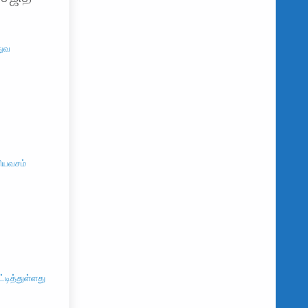
துவ
ரியவசம்
்டித்துள்ளது