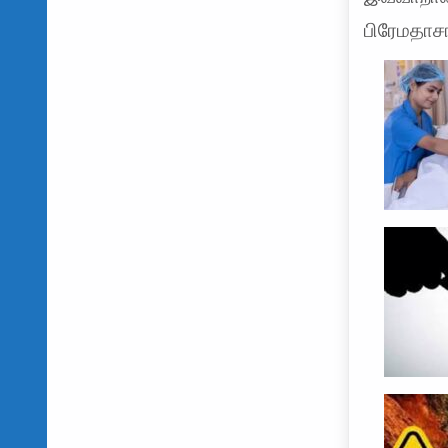
பிரேமதாசா