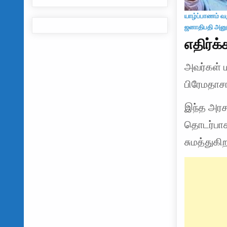
யாழ்ப்பாணம் வர
ஜனாதிபதி அனு
எதிர்க
அவர்கள் 
பிரேமதாசா
இந்த அரச
தொடர்பாக
சுமத்துகிற