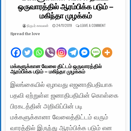
ஒருவாரத்தில் ஆரம்பிக்க படும் –
மகிந்தா முழக்கம்
AUTHOR:
PUBLISHED DATE:
ON மக்களுக்கான வ
நிருபர் காவலன்
24/11/2019
LEAVE A COMMENT
Spread the love
மக்களுக்கான வேலை திட்டம் ஒருவாரத்தில்
ஆரம்பிக்க படும் – மகிந்தா முழக்கம்
இலங்கையில் ஏழாவது எஜனாதிபதியாக
பதவி ஏற்றுள்ள ஜனாதிபதியின் கொள்கை
பிரகடத்தின் அறிவிப்பின் படி
மக்களுக்கானா வேலைத்திட்டம் வரும்
வாரத்தில் இருந்து ஆரம்பிக்க படும் என