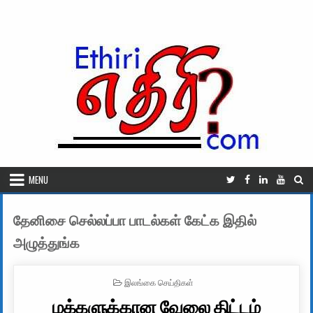
Skip to content
MENU
தேனிசை செல்லப்பா பாடல்கள் கேட்க இதில்
அழுத்துங்க
POSTED IN
இலங்கை செய்திகள்
மக்களுக்கான வேலை திட்டம்