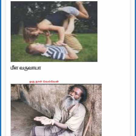
மீள வருவாயா