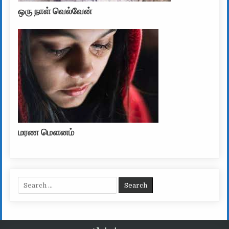
ஒரு நாள் வெல்வேன்
மரண மௌனம்
Search for: