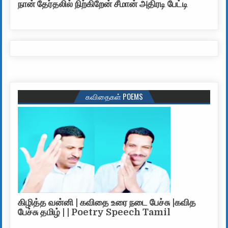
நான் தேர்தலில் நிற்கிறேன் சீமான் அதிரடி பேட்டி
கவிதைகள் POEMS
கிழித்த வன்னி | கவிதை உரை நடை பேச்சு |கவித
பேச்சு தமிழ் | | Poetry Speech Tamil