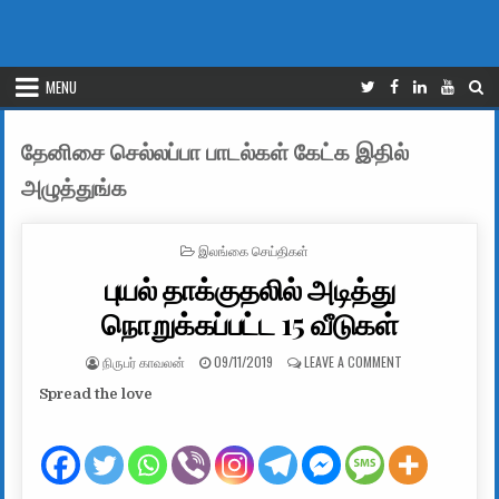
MENU
தேனிசை செல்லப்பா பாடல்கள் கேட்க இதில்
அழுத்துங்க
POSTED IN
இலங்கை செய்திகள்
புயல் தாக்குதலில் அடித்து
நொறுக்கப்பட்ட 15 வீடுகள்
AUTHOR:
PUBLISHED DATE:
ON புயல் தாக்குதல
நிருபர் காவலன்
09/11/2019
LEAVE A COMMENT
Spread the love