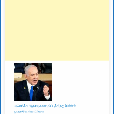
அமெரிக்க ஆதரவு காசா திட்டத்திற்கு இஸ்ரேல்
ஒப்புக்கொள்ளவில்லை