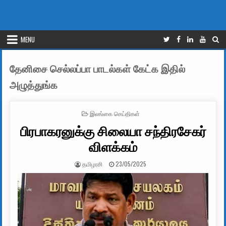
MENU
தேனிசை செல்லப்பா பாடல்கள் கேட்க இதில்
அழுத்துங்க
POSTED IN
இலங்கை செய்திகள்
பிரபாகரனுக்கு சிலையா சந்திரசேகர்
விளக்கம்
AUTHOR:
PUBLISHED DATE:
தமிழரசி
23/05/2025