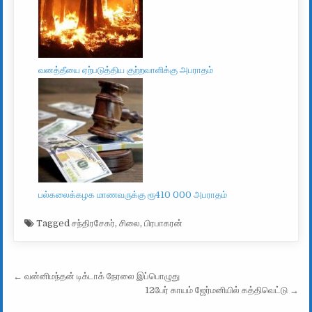
வனத்தீயை ஏற்படுத்திய குற்றவாளிக்கு அபராதம்
பல்கலைக்கழக மாணவருக்கு ரூ410 000 அபராதம்
Tagged
சந்திரசேகர்
,
சிலை
,
பிரபாகரன்
Post navigation
← வன்னிமந்தன் டிக்டாக் நேரலை இப்பொழுது
12பேர் காயம் ஜேர்மனியில் கத்திவெட்டு →