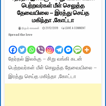
பெற்றவர்கள் மீள் செலுத்த
தேவையிலை – இரத்து செய்த
மகிந்தா ,கோட்டா
AUTHOR:
PUBLISHED DATE:
ON தேர்தல் இலக்க
நிருபர் காவலன்
21/12/2019
LEAVE A COMMENT
Spread the love
தேர்தல் இலக்கு – சிறு வங்கி கடன்
பெற்றவர்கள் மீள் செலுத்த தேவையிலை –
இரத்து செய்த மகிந்தா ,கோட்டா