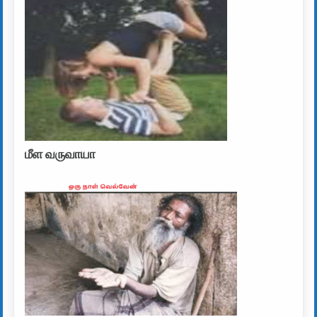
மீள வருவாயா