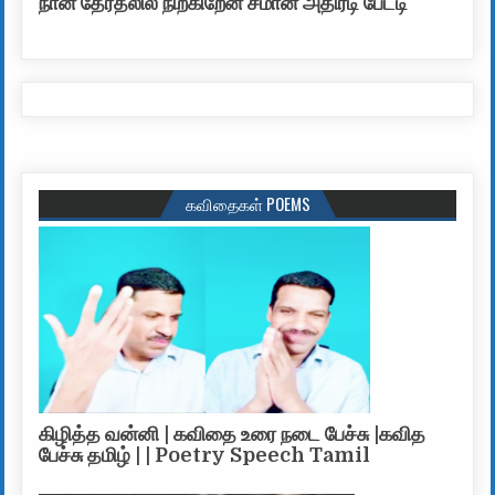
நான் தேர்தலில் நிற்கிறேன் சீமான் அதிரடி பேட்டி
கவிதைகள் POEMS
கிழித்த வன்னி | கவிதை உரை நடை பேச்சு |கவித
பேச்சு தமிழ் | | Poetry Speech Tamil