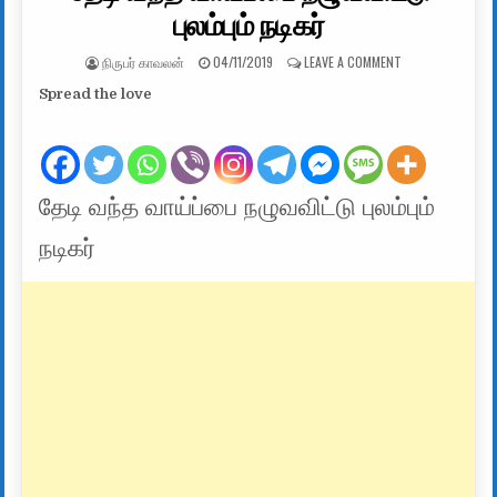
புலம்பும் நடிகர்
AUTHOR:
PUBLISHED DATE:
ON தேடி வந்த வாய்ப
நிருபர் காவலன்
04/11/2019
LEAVE A COMMENT
Spread the love
தேடி வந்த வாய்ப்பை நழுவவிட்டு புலம்பும்
நடிகர்