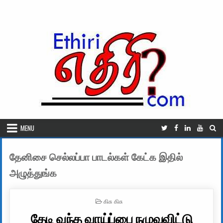
Skip to content
MENU
தேனிசை செல்லப்பா பாடல்கள் கேட்க இதில்
அழுத்துங்க
POSTED IN
கிசு கிசு
தேடி வந்த வாய்ப்பை நழுவவிட்டு