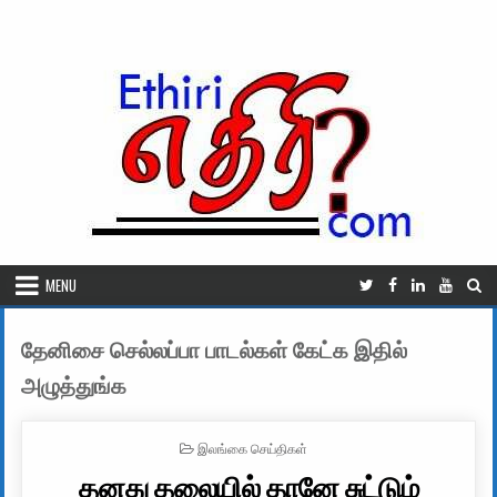
Skip to content
MENU
தேனிசை செல்லப்பா பாடல்கள் கேட்க இதில்
அழுத்துங்க
POSTED IN
இலங்கை செய்திகள்
தனது தலையில் தானே சுட்டும்