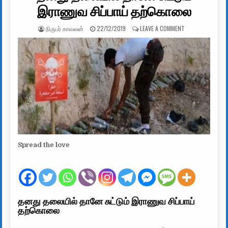
இராணுவ சிப்பாய் தற்கொலை
AUTHOR:
PUBLISHED DATE:
ON தனது தலையில
நிருபர் காவலன்
22/12/2019
LEAVE A COMMENT
Spread the love
தனது தலையில் தானே சுட்டும் இராணுவ சிப்பாய்
தற்கொலை