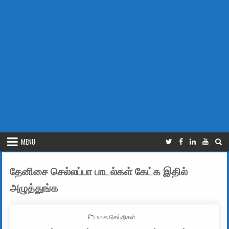
MENU
தேனிசை செல்லப்பா பாடல்கள் கேட்க இதில்
அழுத்துங்க
POSTED IN
உலக செய்திகள்