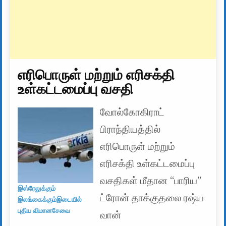
எரிபொருள் மற்றும் எரிசக்தி
உள்கட்டமைப்பு வசதி
வோல்கோகிராட்
பிராந்தியத்தில்
எரிபொருள் மற்றும்
எரிசக்தி உள்கட்டமைப்பு
வசதிகள் மீதான “பாரிய”
இஸ்ரேலுக்கும்
ட்ரோன் தாக்குதலை ரஷ்ய
இலங்கைக்கும்இடையில்
புதிய விமானசேவை
வான்