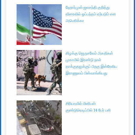
ஹோர்முஸ் ஜலசந்தி குறித்து
விரைவில் ஒப்பந்தம் ஏற்படும் என
அமெரிக்கா
கிழக்கு ஜெருசலேம் அகதிகள்
முகாமில் இரண்டு நாள்
தாக்குதலுக்குப் பிறகு இஸ்ரேலிய
இராணுவம் பின்வாங்கியது
சிரியாவில் மினிபஸ்
குண்டுவெடிப்பில் 14 பேர் பலி