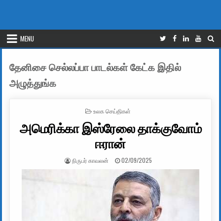
MENU
தேனிசை செல்லப்பா பாடல்கள் கேட்க இதில்
அழுத்துங்க
POSTED IN
உலக செய்திகள்
அமெரிக்கா இஸ்ரேலை தாக்குவோம்
ஈரான்
AUTHOR:
PUBLISHED DATE:
நிருபர் காவலன்
02/09/2025