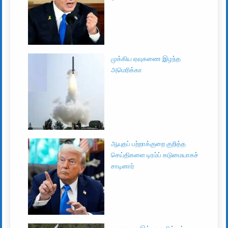
முக்கிய ஏவுகணை இழந்த
அமெரிக்கா
ஆயுதப் பற்றாக்குறை குறித்த
செய்திகளை டிரம்ப் கடுமையாகச்
சாடினார்