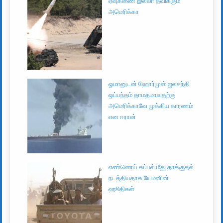
ஏவுகணை இல்லா தவிக்கும்
அமெரிக்கா
ஓமானுடன் ஹோர்முஸ் ஜலசந்தி
ஒப்பந்தம் தாமதமாவதற்கு
அமெரிக்காவே முக்கிய காரணம்
என ஈரான்
எண்ணெய் கப்பல் மீது தாக்குதல்
நடத்தியதாக யேமனின்
ஹூதிகள்