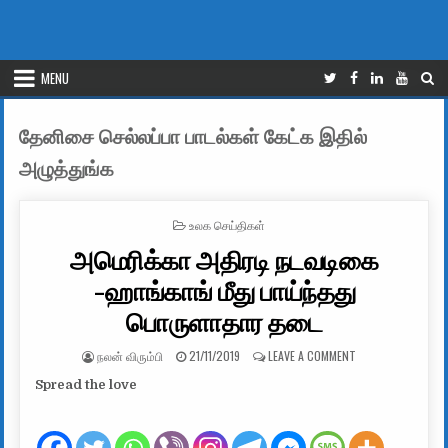
MENU
தேனிசை செல்லப்பா பாடல்கள் கேட்க இதில்
அழுத்துங்க
POSTED IN
உலக செய்திகள்
அமெரிக்கா அதிரடி நடவடிகை
-ஹாங்காங் மீது பாய்ந்தது
பொருளாதார தடை
AUTHOR:
PUBLISHED DATE:
ON அமெரிக்கா அதி
நலன் விரும்பி
21/11/2019
LEAVE A COMMENT
Spread the love