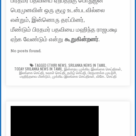
பிரதமர் பதவியை ஏற்பதற்கு பொதுஜன
பெரமுனவின் ஒரு குழு உடன்படவில்லை
என்றும், இன்னொரு தரப்பினர்,
மீண்டும் பிரதமர் பதவியை மஹிந்த ராஜபக்ஷ
ஏற்க வேண்டும் என்று
கூறுகின்றனர்
.
No posts found.
TAGGED
ETHIRI NEWS
,
SRILANKA NEWS IN TAMIL
,
TODAY SRILANKA NEWS IN TAMIL
,
இன்றைய முக்கிய இலங்கை செய்திகள்
,
இலங்கை செய்தி
,
உலகச் செய்தி
,
தமிழ் செய்தி
,
பிரதமராக்க முயற்சி
,
மஹிந்தவை மீண்டும்
,
முக்கிய இலங்கை செய்திகள்
,
விசேட செய்தி