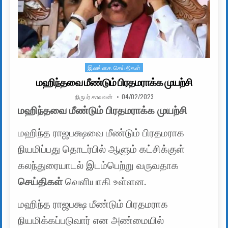
இலங்கை செய்திகள்
Posted in
மஹிந்தவை மீண்டும் பிரதமராக்க முயற்சி
AUTHOR:
PUBLISHED DATE:
நிருபர் காவலன்
04/02/2023
மஹிந்தவை மீண்டும் பிரதமராக்க முயற்சி
மஹிந்த ராஜபக்ஷவை மீண்டும் பிரதமராக
நியமிப்பது தொடர்பில் ஆளும் கட்சிக்குள்
கலந்துரையாடல் இடம்பெற்று வருவதாக
செய்திகள்
வெளியாகி உள்ளன.
மஹிந்த ராஜபக்ஷ மீண்டும் பிரதமராக
நியமிக்கப்படுவார் என அண்மையில்