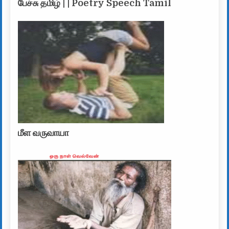
பேச்சு தமிழ் | | Poetry Speech Tamil
மீள வருவாயா