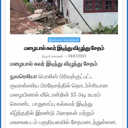
இலங்கை செய்திகள்
Posted in
மழையால் சுவர் இடிந்து விழுந்து சேதம்
AUTHOR:
PUBLISHED DATE:
நிருபர் காவலன்
04/07/2023
மழையால் சுவர் இடிந்து விழுந்து சேதம்
நுவரெலியா
பொலிஸ் பிரிவுக்குட்பட்ட
ரூவான்எலிய பிரதேசத்தில் தொடர்ச்சியான
மழையினால் வீடொன்றின் 15 அடி உயரம்
கொண்ட பாதுகாப்பு கல்சுவர் இடிந்து
வீழ்ந்ததில் இரண்டு அறைகள் மற்றும்
மலசலகூடம் பகுதியளவில் சேதமடைந்துள்ளன.