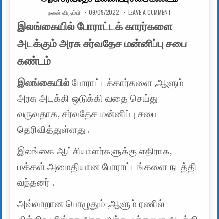
AUTHOR:
PUBLISHED DATE:
ON இலங்கையில் போர
நலன் விரும்பி
09/09/2022
LEAVE A COMMENT
இலங்கையில் போராட்டக் காரர்களை
அடக்கும் அரசு சர்வதேச மன்னிப்பு சபை
கண்டம்
இலங்கையில்
போராட்டக்கார்களை ,ஆளும்
அரசு அடக்கி ஒடுக்கி வதை செய்து
வருவதாக, சர்வதேச மன்னிப்பு சபை
தெரிவித்துள்ளது .
இலங்கை ஆட்சியாளர்களுக்கு எதிராக,
மக்கள் அமைதியான போராட்டங்களை நடத்தி
வந்தனர் .
அவ்வாறான பொழுதும் ,ஆளும் ரணில்