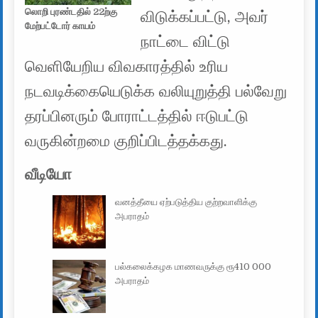
லொறி புரண்டதில் 22ற்கு
விடுக்கப்பட்டு, அவர்
மேற்பட்டோர் காயம்
நாட்டை விட்டு
வெளியேறிய விவகாரத்தில் உரிய
நடவடிக்கையெடுக்க வலியுறுத்தி பல்வேறு
தரப்பினரும் போராட்டத்தில் ஈடுபட்டு
வருகின்றமை குறிப்பிடத்தக்கது.
வீடியோ
வனத்தீயை ஏற்படுத்திய குற்றவாளிக்கு
அபராதம்
பல்கலைக்கழக மாணவருக்கு ரூ410 000
அபராதம்