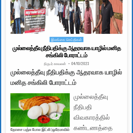
இலங்கை செய்திகள்
Posted in
முல்லைத்தீவு நீதிபதிக்கு ஆதரவாக யாழில் மனித
சங்கிலி போராட்டம்
AUTHOR:
PUBLISHED DATE:
நிருபர் காவலன்
04/10/2023
முல்லைத்தீவு நீதிபதிக்கு ஆதரவாக யாழில்
மனித சங்கிலி போராட்டம்
முல்லைத்தீவு
நீதிபதி
விவகாரத்தில்
கண்டணத்தை
தோசை பஞ்சு போல இட்லி |ஒரேமாவில்