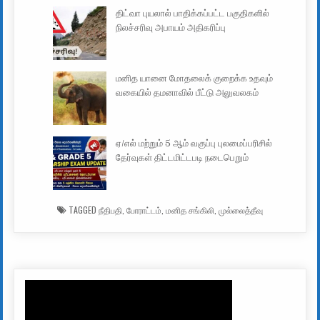
திட்வா புயலால் பாதிக்கப்பட்ட பகுதிகளில்
நிலச்சரிவு அபாயம் அதிகரிப்பு
மனித யானை மோதலைக் குறைக்க உதவும்
வகையில் தமனாவில் பீட்டு அலுவலகம்
ஏ/எல் மற்றும் 5 ஆம் வகுப்பு புலமைப்பரிசில்
தேர்வுகள் திட்டமிட்டபடி நடைபெறும்
TAGGED
நீதிபதி
,
போராட்டம்
,
மனித சங்கிலி
,
முல்லைத்தீவு