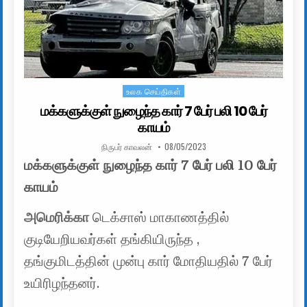
உலக செய்திகள்
Posted in
மக்களுக்குள் நுழைந்த கார் 7 பேர் பலி 10 பேர்
காயம்
AUTHOR:
PUBLISHED DATE:
நிருபர் காவலன்
08/05/2023
மக்களுக்குள் நுழைந்த கார் 7 பேர் பலி 10 பேர்
காயம்
அமெரிக்கா
டெக்சாஸ் மாகாணத்தில்
குடியேறியவர்கள் தங்கியிருந்த ,
தங்குமிடத்தின் முன்பு கார் மோதியதில் 7 பேர்
உயிரிழந்தனர்.