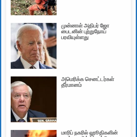
முன்னாள் அதிபர் ஜோ
பைடனின் புற்றுநோய்
பரவியுள்ளது
அமெரிக்க செனட்டர்கள்
தீர்மானம்
மாரிப் நகரில் ஹூதிகளின்