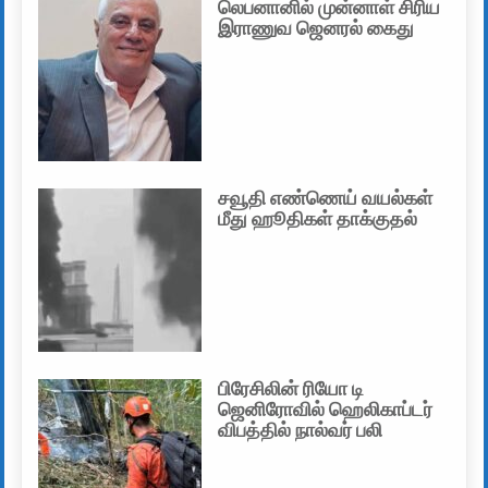
லெபனானில் முன்னாள் சிரிய
இராணுவ ஜெனரல் கைது
சவூதி எண்ணெய் வயல்கள்
மீது ஹூதிகள் தாக்குதல்
பிரேசிலின் ரியோ டி
ஜெனிரோவில் ஹெலிகாப்டர்
விபத்தில் நால்வர் பலி