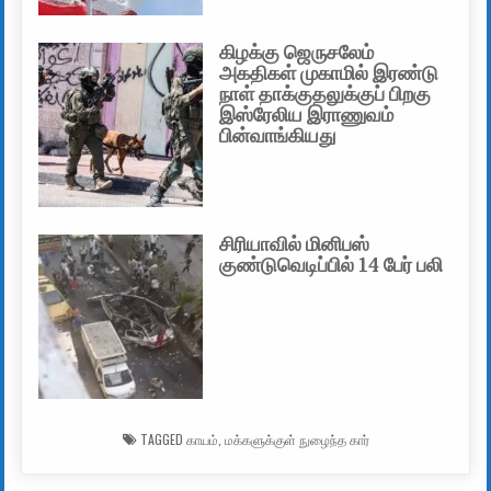
கிழக்கு ஜெருசலேம்
அகதிகள் முகாமில் இரண்டு
நாள் தாக்குதலுக்குப் பிறகு
இஸ்ரேலிய இராணுவம்
பின்வாங்கியது
சிரியாவில் மினிபஸ்
குண்டுவெடிப்பில் 14 பேர் பலி
TAGGED
காயம்
,
மக்களுக்குள் நுழைந்த கார்