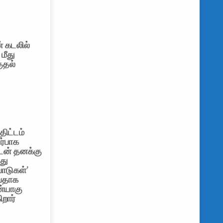
் கடலில்
 மீது
ுதல்
திட்டம்
்பாக
புடன் தனக்கு
்து
ாடுகள்’
்பதாக
்யாகு
ிறார்