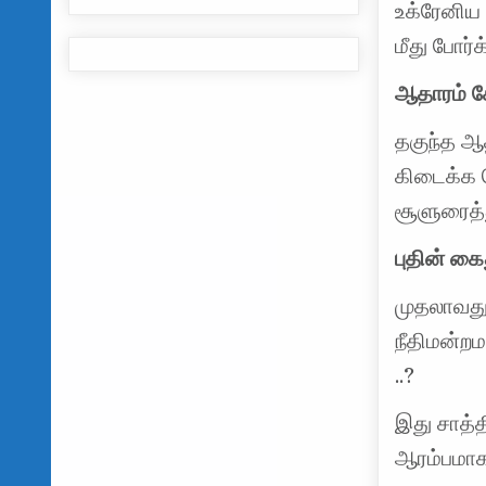
உக்ரேனிய
மீது போர்க
ஆதாரம் சே
தகுந்த ஆ
கிடைக்க ப
சூளுரைத்த
புதின் கைத
முதலாவத
நீதிமன்றம
..?
இது சாத்த
ஆரம்பமாக