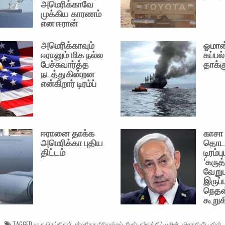
அமெரிக்காவே
முக்கிய காரணம்
என ஈரான்
அமெரிக்காவும்
ஓமான
ஈரானும் மிக நல்ல
கப்பல்
பேச்சுவார்த்த
தாக்க
நடத்துகின்றன
என்கிறார் டிரம்ப்
ஈரானை தாக்க
காசா 
அமெரிக்கா புதிய
தொடர
திட்டம்
டிரம்
‘கருத
வேறுப
இருப
நெதன
கூறுக
TAGGED
உலக செய்திகள்
,
சர்வதேச நீதிமன்றம்
,
போர் குற்றத்தில் புதின்
,
விளாதிமீர் புதின்