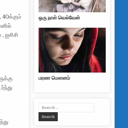
 40க்கும்
ஒரு நாள் வெல்வேன்
ைனில்
, ஐசிசி
மரண மௌனம்
க்கு
்ந்து
Search for:
ந்து