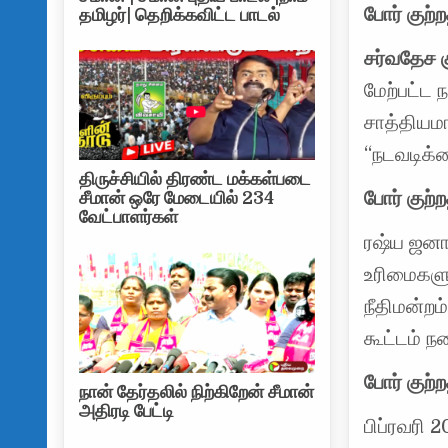
போர் குற்ற
தமிழர்| தெறிக்கவிட்ட பாடல்
சர்வதேச க
மேற்பட்ட 
சாத்தியம
“நடவடிக்க
திருச்சியில் திரண்ட மக்கள்படை
போர் குற்
சீமான் ஒரே மேடையில் 234
வேட்பாளர்கள்
ரஷ்ய ஜனாத
உரிமைகள
நீதிமன்றம
கூட்டம் ந
போர் குற்
நான் தேர்தலில் நிற்கிறேன் சீமான்
அதிரடி பேட்டி
பிப்ரவரி 