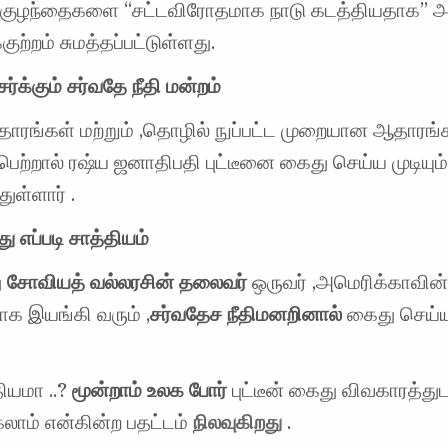
 குழந்தைகளை “சட்டவிரோதமாக நாடு கடத்தியதாக” அ
்குற்றம் சுமத்தப்பட்டுள்ளது.
ர்க்கும் சர்வதே நீதி மன்றம்
தாரங்கள் மற்றும் ,தொழில் நுப்பட்ட முறையான ஆதாரங்
ெற்றால் ரஷ்ய ஜனாதிபதி புட்டீனை கைது செய்ய முடியும
ுள்ளார் .
ு எப்படி சாத்தியம்
ு
சோவியத் வல்லரசின் தலைவர்
ஒருவர் ,அமெரிக்காவி
ாக இயங்கி வரும் ,
சர்வதேச நீதிமனறினால்
கைது செய்ய 
ியமா ..?
மூன்றாம் உலக போர்
புட்டீன் கைது விவகாரத்துட
லாம் என்கின்ற பதட்டம்
நிலவுகிறது
.