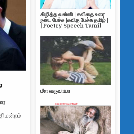
கிழித்த வன்னி | கவிதை உரை
நடை பேச்சு |கவித பேச்சு தமிழ் |
| Poetry Speech Tamil
ை
மீள வருவாயா
ரை
திமன்றம்