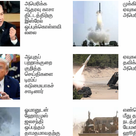
அமெரிக்க
முக்க
ஆதரவு காசா
ஏவுக
திட்டத்திற்கு
அமெர
இஸ்ரேல்
ஒப்புக்கொள்ளவி
ல்லை
ஆயுதப்
ஏவுக
பற்றாக்குறை
தவிக்
குறித்த
அமெர
செய்திகளை
டிரம்ப்
கடுமையாகச்
சாடினார்
ஓமானுடன்
எண்ண
ஹோர்முஸ்
மீது 
ஜலசந்தி
நடத்
ஒப்பந்தம்
யேமன
தாமதமாவதற்கு
ஹூதி