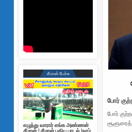
சீமான் பேச்சு
போர் குற
போர் குற்ற
சூளுரைத்த
எழுந்து வாரார் எங்க அண்ணன்
சீமான் | சீமான் புதிய பாடல் |நாம்