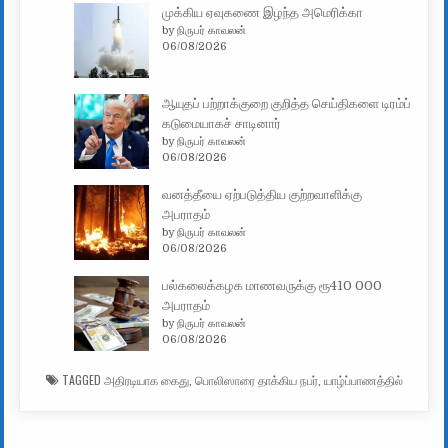
முக்கிய ஏவுகணை இழந்த அமெரிக்கா
by நிருபர் காவலன்
06/08/2026
ஆயுதப் பற்றாக்குறை குறித்த செய்திகளை டிரம்ப்
கடுமையாகச் சாடினார்
by நிருபர் காவலன்
06/08/2026
வனத்தீயை ஏற்படுத்திய குற்றவாளிக்கு
அபராதம்
by நிருபர் காவலன்
06/08/2026
பல்கலைக்கழக மாணவருக்கு ரூ410 000
அபராதம்
by நிருபர் காவலன்
06/08/2026
TAGGED
அதிரடியாக கைது
,
பொலிஸாரை தாக்கிய நபர்
,
யாழ்ப்பாணத்தில்