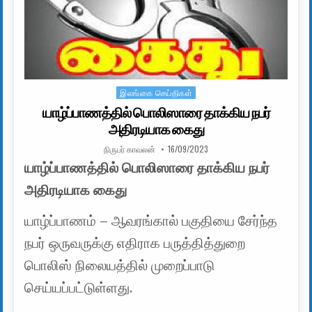
இலங்கை செய்திகள்
Posted in
யாழ்ப்பாணத்தில் பொலிஸாரை தாக்கிய நபர்
அதிரடியாக கைது
AUTHOR:
PUBLISHED DATE:
நிருபர் காவலன்
16/09/2023
யாழ்ப்பாணத்தில் பொலிஸாரை தாக்கிய நபர்
அதிரடியாக கைது
யாழ்ப்பாணம் – ஆவரங்கால் பகுதியை சேர்ந்த
நபர் ஒருவருக்கு எதிராக பருத்தித்துறை
பொலிஸ் நிலையத்தில் முறைப்பாடு
செய்யப்பட்டுள்ளது.