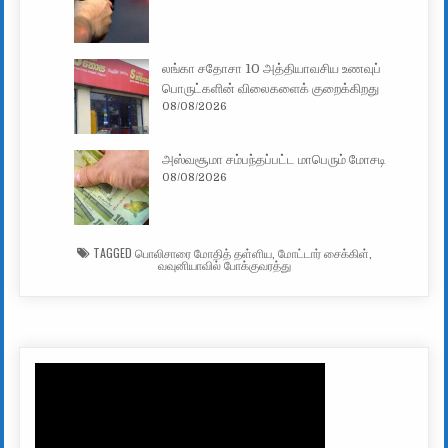
லங்கா சதோசா 10 அத்தியாவசிய உணவுப்
பொருட்களின் விலைகளைக் குறைக்கிறது
08/08/2026
அஸ்வசூமா சம்பந்தப்பட்ட மாபெரும் மோசடி
08/08/2026
TAGGED
பொலிசாரை மோதித் தள்ளிய
,
மோட்டார் சைக்கிள்
,
வவுனியாவில் போக்குவரத்து