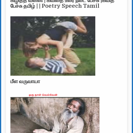
கிழித்த வன்னி | கவிதை உரை நடை பேச்சு |கவித
பேச்சு தமிழ் | | Poetry Speech Tamil
மீள வருவாயா