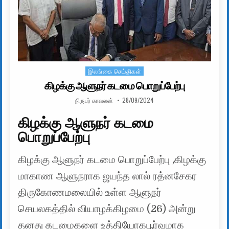
இலங்கை செய்திகள்
Posted in
கிழக்கு ஆளுநர் கடமை பொறுப்பேற்பு
AUTHOR:
PUBLISHED DATE:
நிருபர் காவலன்
28/09/2024
கிழக்கு ஆளுநர் கடமை
பொறுப்பேற்பு
கிழக்கு ஆளுநர் கடமை பொறுப்பேற்பு ,கிழக்கு
மாகாண ஆளுநராக ஜயந்த லால் ரத்னசேகர
திருகோணமலையில் உள்ள ஆளுநர்
செயலகத்தில் வியாழக்கிழமை (26) அன்று
தனது கடமைகளை உத்தியோகபூர்வமாக