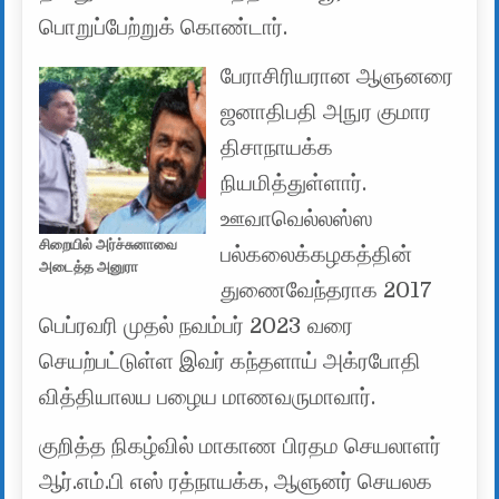
பொறுப்பேற்றுக் கொண்டார்.
பேராசிரியரான ஆளுனரை
ஜனாதிபதி அநுர குமார
திசாநாயக்க
நியமித்துள்ளார்.
ஊவாவெல்லஸ்ஸ
சிறையில் அர்ச்சுனாவை
பல்கலைக்கழகத்தின்
அடைத்த அனுரா
துணைவேந்தராக 2017
பெப்ரவரி முதல் நவம்பர் 2023 வரை
செயற்பட்டுள்ள இவர் கந்தளாய் அக்ரபோதி
வித்தியாலய பழைய மாணவருமாவார்.
குறித்த நிகழ்வில் மாகாண பிரதம செயலாளர்
ஆர்.எம்.பி எஸ் ரத்நாயக்க, ஆளுனர் செயலக