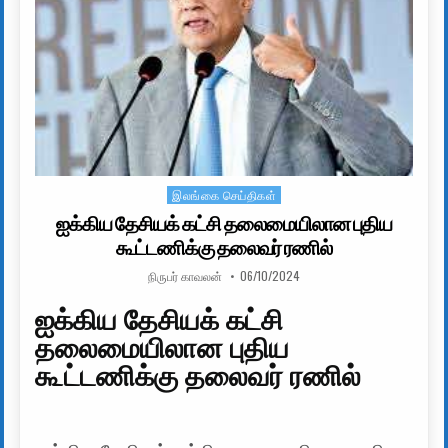
இலங்கை செய்திகள்
Posted in
ஐக்கிய தேசியக் கட்சி தலைமையிலான புதிய
கூட்டணிக்கு தலைவர் ரணில்
AUTHOR:
PUBLISHED DATE:
நிருபர் காவலன்
06/10/2024
ஐக்கிய தேசியக் கட்சி
தலைமையிலான புதிய
கூட்டணிக்கு தலைவர் ரணில்