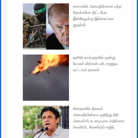
காசாவில் அமைதிக்கான எந்த
நோக்கமோ திட்டமோ
இஸ்ரேலுக்கு இல்லை’என
துருக்கி
ஹூதி தாக்குதலில் மூன்று
யேமன் வீரர்கள் பலி, ராணுவ
வட்டாரம் தகவல்
சிறைகளில் நிலவும்
அமைதியின்மை குறித்து நீதி
அமைச்சர் உடனடியாக அறிக்கை
வெளியிட வேண்டும் சஜித்