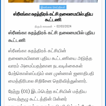
இலங்கை செய்திகள்
Posted in
ஸ்ரீலங்கா சுதந்திரக் கட்சி தலைமையில் புதிய
கூட்டணி
AUTHOR:
PUBLISHED DATE:
நிருபர் காவலன்
02/03/2024
ஸ்ரீலங்கா சுதந்திரக் கட்சி தலைமையில் புதிய
கூட்டணி
ஸ்ரீலங்கா சுதந்திரக் கட்சியின்
தலைமையிலான புதிய கூட்டணியை அடுத்த
வாரம் அமைப்பதற்கான நடவடிக்கைகள்
மேற்கொள்ளப்படும் என முன்னாள் ஜனாதிபதி
மைத்திரிபால சிறிசேன தெரிவித்துள்ளார்.
நேற்று (01) இடம்பெற்ற கட்சியின் மத்திய
செயற்குழு கூட்டத்தின் பின்னர்