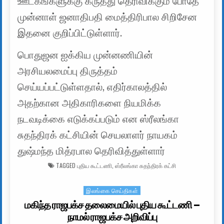
ஊடகங்களுக்கு கருத்து தெரிவிக்கும் போதே
முன்னாள் ஜனாதிபதி மைத்திரிபால சிறிசேன
இதனை குறிப்பிட்டுள்ளார்.
பொதுஜன ஐக்கிய முன்னணியின்
அரசியலமைப்பு திருத்தம்
செய்யப்பட்டுள்ளதால், எதிர்காலத்தில்
அதற்கான அதிகாரிகளை நியமிக்க
நடவடிக்கை எடுக்கப்படும் என ஸ்ரீலங்கா
சுதந்திரக் கட்சியின் செயலாளர் நாயகம்
துஷ்மந்த மித்ரபால தெரிவித்துள்ளார்
TAGGED
புதிய கூட்டணி
,
ஸ்ரீலங்கா சுதந்திரக் கட்சி
இலங்கை செய்திகள்
Posted in
மகிந்த ராஜபக்ச தலைமையில் புதிய கூட்டணி –
நாமல் ராஜபக்ச அறிவிப்பு