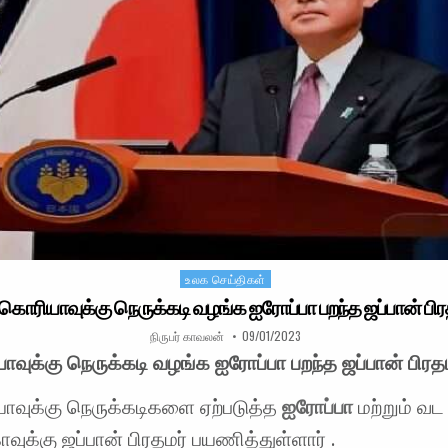
உலக செய்திகள்
Posted in
ொரியாவுக்கு நெருக்கடி வழங்க ஐரோப்பா பறந்த ஜப்பான் பிர
AUTHOR:
PUBLISHED DATE:
நிருபர் காவலன்
09/01/2023
ுக்கு நெருக்கடி வழங்க ஐரோப்பா பறந்த ஜப்பான் பிரத
வுக்கு நெருக்கடிகளை ஏற்படுத்த
ஐரோப்பா
மற்றும் வட
வுக்கு ஜப்பான் பிரதமர் பயணித்துள்ளார் .