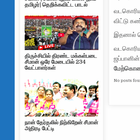
தமிழர்| தெறிக்கவிட்ட பாடல்
வடகொரியா 
விட்டு க
இதனால் கொ
வடகொரியா
திருச்சியில் திரண்ட மக்கள்படை
ஜப்பானின்
சீமான் ஒரே மேடையில் 234
வேட்பாளர்கள்
மேற்கொண்
No posts fou
நான் தேர்தலில் நிற்கிறேன் சீமான்
அதிரடி பேட்டி