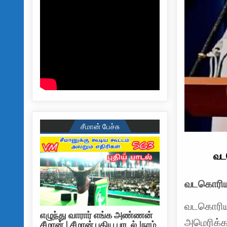
சீமான் பேச்சு
வடக
வடகொரியாவ
வடகொரியா
எழுந்து வாரார் எங்க அண்ணன்
அமெரிக்கா
சீமான் | சீமான் புதிய பாடல் |நாம்