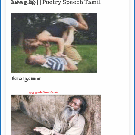
பேச்சு தமிழ் | | Poetry Speech Tamil
மீள வருவாயா