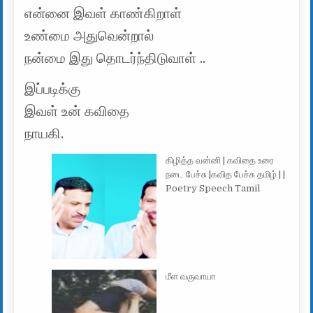
என்னை இவள் காண்கிறாள்
உண்மை அதுவென்றால்
நன்மை இது தொடர்ந்திடுவாள் ..
இப்படிக்கு
இவள் உன் கவிதை
நாயகி.
கிழித்த வன்னி | கவிதை உரை
நடை பேச்சு |கவித பேச்சு தமிழ் | |
Poetry Speech Tamil
மீள வருவாயா