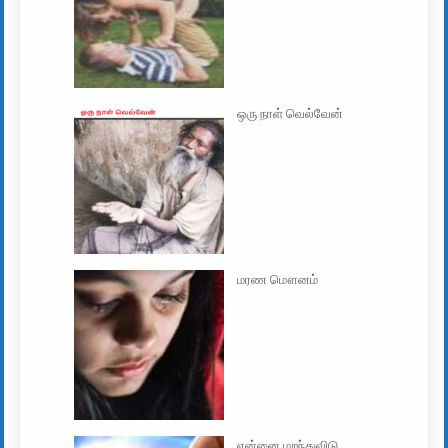
ஒரு நாள் வெல்வேன்
மரண மௌனம்
என்னை மறந்துவிடு