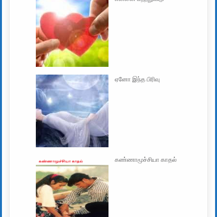
ஏனோ இந்த பிரிவு
கண்ணாமூச்சியா காதல்