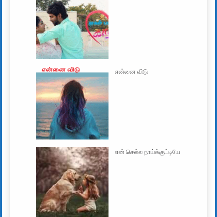
என்னை விடு
என் செல்ல நாய்க்குட்டியே