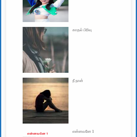
காதல் பிரிவு
நீ நான்
என்னவனே 1