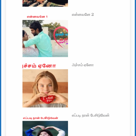
என்னவனே 2
அச்சம் ஏனோ
எப்படி நான் பேசிடுவேன்