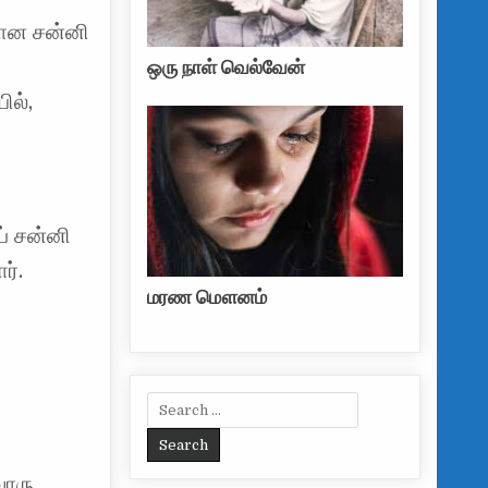
தான சன்னி
ு
ஒரு நாள் வெல்வேன்
ில்,
ப் சன்னி
ர்.
மரண மௌனம்
Search for:
வொரு