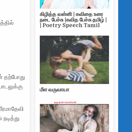
டம் எதிர்பார்ப்பது வேற சன்னி லியோன்
கிழித்த வன்னி | கவிதை உரை
நடை பேச்சு |கவித பேச்சு தமிழ் |
த்தில்
| Poetry Speech Tamil
் தற்போது
 பாடலுக்கு
மீள வருவாயா
வீரமாதேவி
் நடித்து