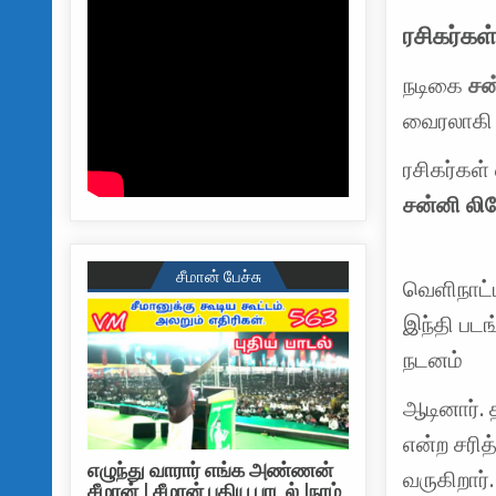
ரசிகர்கள
நடிகை
சன
வைரலாகி 
ரசிகர்கள்
சன்னி லி
சீமான் பேச்சு
வெளிநாட்
இந்தி படங்
நடனம்
ஆடினார். 
என்ற சரித்
எழுந்து வாரார் எங்க அண்ணன்
வருகிறார்.
சீமான் | சீமான் புதிய பாடல் |நாம்