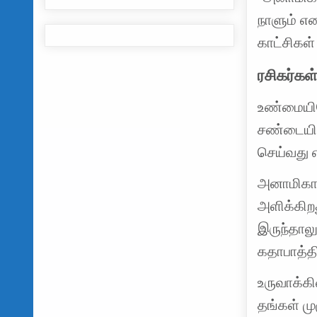
நாளும் என
காட்சிகள்
ரசிகர்கள
உண்மையிலே
சண்டையிட
செய்வது 
அனாமிகா எ
அளிக்கிறத
இருந்தாலு
கதாபாத்தி
உருவாக்க
தங்கள் மு