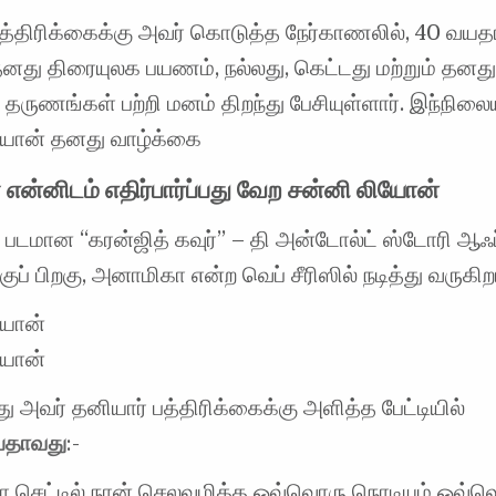
பத்திரிக்கைக்கு அவர் கொடுத்த நேர்காணலில், 40 வய
னது திரையுலக பயணம், நல்லது, கெட்டது மற்றும் தனத
ுணங்கள் பற்றி மனம் திறந்து பேசியுள்ளார். இந்நிலைய
யோன் தனது வாழ்க்கை
் என்னிடம் எதிர்பார்ப்பது வேற சன்னி லியோன்
் படமான “கரன்ஜித் கவுர்” – தி அன்டோல்ட் ஸ்டோரி ஆஃ
ுப் பிறகு, அனாமிகா என்ற வெப் சீரிஸில் நடித்து வருகிறா
யோன்
யோன்
து அவர் தனியார் பத்திரிக்கைக்கு அளித்த பேட்டியில்
்பதாவது
:-
 செட்டில் நான் செலவழித்த ஒவ்வொரு நொடியும் ஒவ்