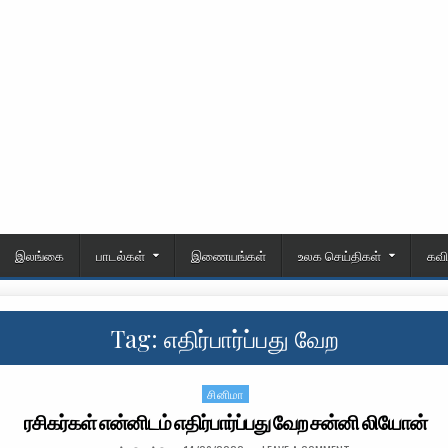
இலங்கை
பாடல்கள்
இணையங்கள்
உலக செய்திகள்
கவ
Tag:
எதிர்பார்ப்பது வேற
சினிமா
Posted in
ரசிகர்கள் என்னிடம் எதிர்பார்ப்பது வேற சன்னி லியோன்