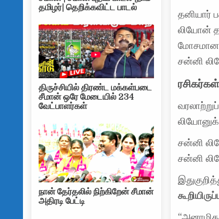
தமிழர்| தெறிக்கவிட்ட பாடல்
தனியார் 
லியோன் த
மோசமான தர
சன்னி லி
ரசிகர்கள
திருச்சியில் திரண்ட மக்கள்படை
சீமான் ஒரே மேடையில் 234
வரலாற்றுப
வேட்பாளர்கள்
லியோனுக்க
சன்னி லி
சன்னி லி
இதுகுறித்
நான் தேர்தலில் நிற்கிறேன் சீமான்
கூறியிருப
அதிரடி பேட்டி
“அனாமிகா