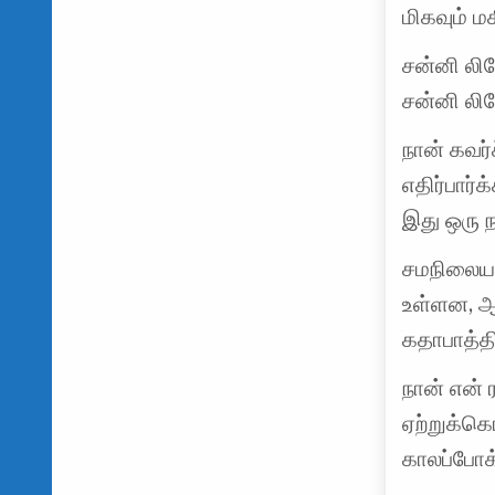
மிகவும் ம
சன்னி லி
சன்னி லி
நான் கவர்
எதிர்பார்
இது ஒரு 
சமநிலையா
உள்ளன, ஆன
கதாபாத்தி
நான் என்
ஏற்றுக்கொ
காலப்போக