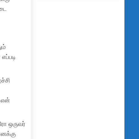
்டை
ும்
எப்படி
ச்சி
 என்
ரோ ஒருவர்
எனக்கு