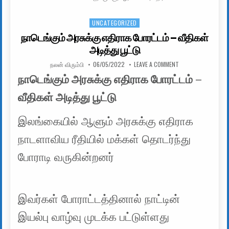
UNCATEGORIZED
Posted in
நாடெங்கும் அரசுக்கு எதிராக போரட்டம் – வீதிகள்
அடித்து பூட்டு
AUTHOR:
PUBLISHED DATE:
ON நாடெங்கும் அரசுக
நலன் விரும்பி
06/05/2022
LEAVE A COMMENT
நாடெங்கும் அரசுக்கு எதிராக போரட்டம் –
வீதிகள் அடித்து பூட்டு
இலங்கையில் ஆளும் அரசுக்கு எதிராக
நாடளாவிய ரீதியில் மக்கள் தொடர்ந்து
போராடி வருகின்றனர்
இவர்கள் போராட்டத்தினால் நாட்டின்
இயல்பு வாழ்வு முடக்க பட்டுள்ளது