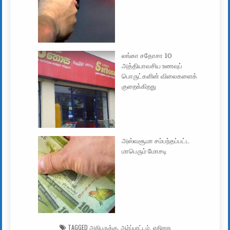
லங்கா சதோசா 10
அத்தியாவசிய உணவுப்
பொருட்களின் விலைகளைக்
குறைக்கிறது
அஸ்வசூமா சம்பந்தப்பட்ட
மாபெரும் மோசடி
TAGGED
அதிபருக்கு
,
ஆர்ப்பாட்டம்
,
எதிராக