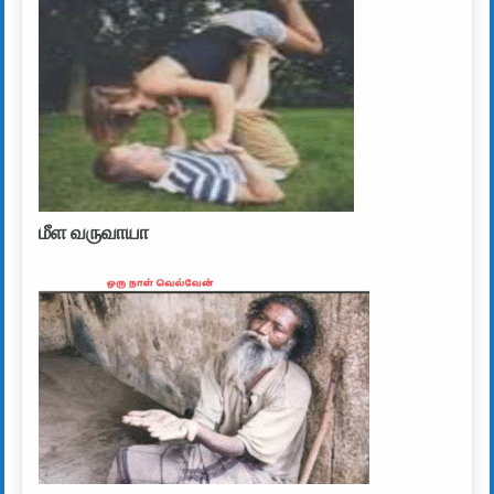
மீள வருவாயா