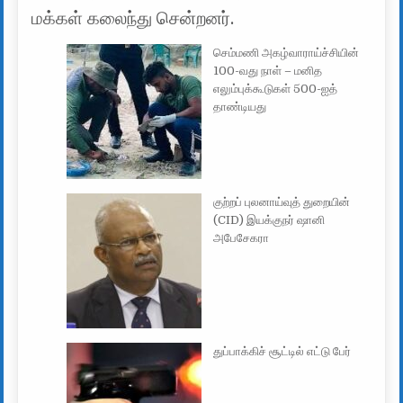
மக்கள் கலைந்து சென்றனர்.
செம்மணி அகழ்வாராய்ச்சியின்
100-வது நாள் – மனித
எலும்புக்கூடுகள் 500-ஐத்
தாண்டியது
குற்றப் புலனாய்வுத் துறையின்
(CID) இயக்குநர் ஷானி
அபேசேகரா
துப்பாக்கிச் சூட்டில் எட்டு பேர்