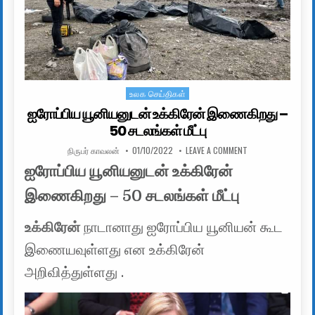
உலக செய்திகள்
Posted in
ஐரோப்பிய யூனியனுடன் உக்கிரேன் இணைகிறது –
50 சடலங்கள் மீட்பு
AUTHOR:
PUBLISHED DATE:
ON ஐரோப்பிய யூனிய
நிருபர் காவலன்
01/10/2022
LEAVE A COMMENT
ஐரோப்பிய யூனியனுடன் உக்கிரேன்
இணைகிறது – 50 சடலங்கள் மீட்பு
உக்கிரேன்
நாடானாது ஐரோப்பிய யூனியன் கூட
இணையவுள்ளது என உக்கிரேன்
அறிவித்துள்ளது .