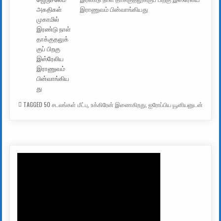
இராணுவம் பின்வாங்கியது
TAGGED
50 சடலங்கள் மீட்பு
,
உக்கிரேன் இணைகிறது
,
ஐரோப்பிய யூனியனுடன்