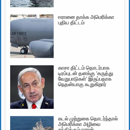
ஈரானை தாக்க அமெரிக்கா
புதிய திட்டம்
காசா திட்டம் தொடர்பாக
டிரம்புடன் தனக்கு ‘கருத்து
வேறுபாடுகள்’ இருப்பதாக
நெதன்யாகு கூறுகிறார்
கடல் முற்றுகை தொடர்ந்தால்
அமெரிக்கா அழிவை
சந்திக்கும் ஈரான்