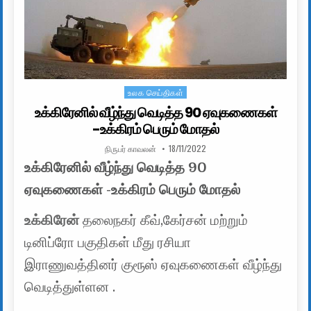
உலக செய்திகள்
Posted in
உக்கிரேனில் வீழ்ந்து வெடித்த 90 ஏவுகணைகள்
-உக்கிரம் பெரும் மோதல்
AUTHOR:
PUBLISHED DATE:
நிருபர் காவலன்
18/11/2022
உக்கிரேனில் வீழ்ந்து வெடித்த 90
ஏவுகணைகள் -உக்கிரம் பெரும் மோதல்
உக்கிரேன்
தலைநகர் கீவ்,கேர்சன் மற்றும்
டினிப்ரோ பகுதிகள் மீது ரசியா
இராணுவத்தினர் குரூஸ் ஏவுகணைகள் வீழ்ந்து
வெடித்துள்ளன .