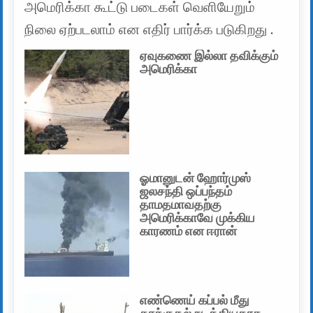
அமெரிக்கா கூட்டு படைகள் வெளியேறும்
நிலை ஏற்படலாம் என எதிர் பார்க்க படுகிறது .
ஏவுகணை இல்லா தவிக்கும்
அமெரிக்கா
ஓமானுடன் ஹோர்முஸ்
ஜலசந்தி ஒப்பந்தம்
தாமதமாவதற்கு
அமெரிக்காவே முக்கிய
காரணம் என ஈரான்
எண்ணெய் கப்பல் மீது