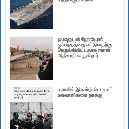
ஓமானுடன் ஹோர்முஸ்
ஒப்பந்தத்தை எட்டுவதற்கு
நெருங்கிவிட்டதாக ஈரான்
அதிகாரி கூறுகிறார்
ஈரானில் இரண்டு மொஸாட்
உளவாளிகளை தூக்கு