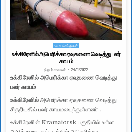
உலக செய்திகள்
Posted in
உக்கிரேனில் அமெரிக்கா ஏவுகணை வெடித்து பலர்
காயம்
AUTHOR:
PUBLISHED DATE:
நிருபர் காவலன்
24/11/2022
உக்கிரேனில் அமெரிக்கா ஏவுகணை வெடித்து
பலர் காயம்
உக்கிரேனில்
அமெரிக்கா ஏவுகணை வெடித்து
சிதறியதில் பலர் காயமடைந்துள்ளனர் .
உக்கிரேனின் Kramatorsk பகுதியில் உள்ள
அடுக்குமாடி கட்டடத்தில் அமெரிக்கா