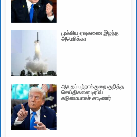
முக்கிய ஏவுகணை இழந்த
அமெரிக்கா
ஆயுதப் பற்றாக்குறை குறித்த
செய்திகளை டிரம்ப்
கடுமையாகச் சாடினார்