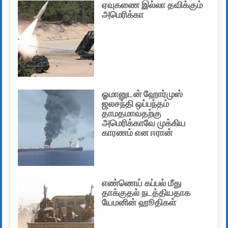
ஏவுகணை இல்லா தவிக்கும்
அமெரிக்கா
ஓமானுடன் ஹோர்முஸ்
ஜலசந்தி ஒப்பந்தம்
தாமதமாவதற்கு
அமெரிக்காவே முக்கிய
காரணம் என ஈரான்
எண்ணெய் கப்பல் மீது
தாக்குதல் நடத்தியதாக
யேமனின் ஹூதிகள்