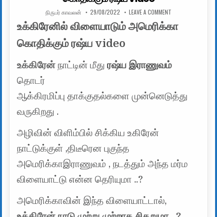
AUTHOR:
PUBLISHED DATE:
ON உக்கிரேனில் வி
நிருபர் காவலன்
29/08/2022
LEAVE A COMMENT
உக்கிரேனில் விளையாடும் அமெரிக்கா
கொதிக்கும் ரஷ்ய video
உக்கிரேன்
நாட்டின் மீது
ரஷ்ய இராணுவம்
தொடர்
ஆக்கிரமிப்பு தாக்குதல்களை முன்னெடுத்து
வருகிறது .
அழிவின் விளிம்பில் சிக்கிய உகிரேன்
நாட்டுக்குள் ,திடீரென புகுந்த
அமெரிக்காஇராணுவம் , நடத்தும் அந்த மர்ம
விளையாட்டு என்ன தெரியுமா ..?
அமெரிக்காவின் இந்த விளையாட்டால்,
உக்கிரேன் நாடு முற்று முற்றாக சிதறுமா ..?