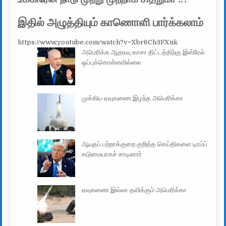
இதில் அழுத்தியும் காணொளி பார்க்கலாம்
https://www.youtube.com/watch?v=Xbr6Ch3FXuk
அமெரிக்க ஆதரவு காசா திட்டத்திற்கு இஸ்ரேல்
ஒப்புக்கொள்ளவில்லை
முக்கிய ஏவுகணை இழந்த அமெரிக்கா
ஆயுதப் பற்றாக்குறை குறித்த செய்திகளை டிரம்ப்
கடுமையாகச் சாடினார்
ஏவுகணை இல்லா தவிக்கும் அமெரிக்கா