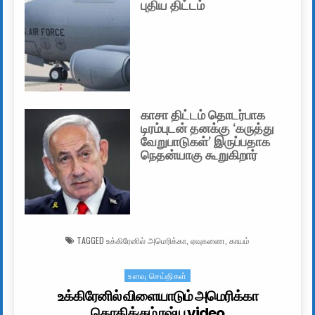
புதிய திட்டம்
காசா திட்டம் தொடர்பாக
டிரம்புடன் தனக்கு ‘கருத்து
வேறுபாடுகள்’ இருப்பதாக
நெதன்யாகு கூறுகிறார்
TAGGED
உக்கிரேனில் அமெரிக்கா
,
ஏவுகணை
,
காயம்
உளவு செய்திகள்
Posted in
உக்கிரேனில் விளையாடும் அமெரிக்கா
கொதிக்கும் ரஷ்ய video