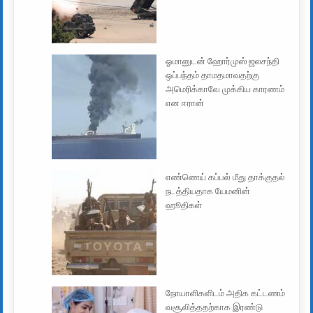
ஓமானுடன் ஹோர்முஸ் ஜலசந்தி
ஒப்பந்தம் தாமதமாவதற்கு
அமெரிக்காவே முக்கிய காரணம்
என ஈரான்
எண்ணெய் கப்பல் மீது தாக்குதல்
நடத்தியதாக யேமனின்
ஹூதிகள்
நோயாளிகளிடம் அதிக கட்டணம்
வசூலித்ததற்காக இரண்டு