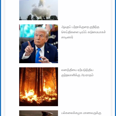
ஆயுதப் பற்றாக்குறை குறித்த
செய்திகளை டிரம்ப் கடுமையாகச்
சாடினார்
வனத்தீயை ஏற்படுத்திய
குற்றவாளிக்கு அபராதம்
பல்கலைக்கழக மாணவருக்கு