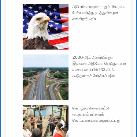
அமெரிக்காவும் ஈரானும் மிக நல்ல
பேச்சுவார்த்த நடத்துகின்றன
என்கிறார் டிரம்ப்
2030-ஆம் ஆண்டுக்குள்
இலங்கை அதிவேக நெடுஞ்சாலை
வலையமைப்பில் 132 கி.மீ.
கூடுதலாகச் சேர்க்கப்படும்
கொழும்பு விளையாட்டு
மைதானம் வாகனக்
கொட்டகையாக மாற்றப்பட்டது