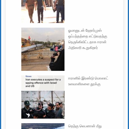
ஓமானுடன் ஹோர்முஸ்
ஒப்பந்தத்தை எட்டுவதற்கு
நெருங்கிவிட்டதாக ஈரான்
அதிகாரி கூறுகிறார்
ஈரானில் இரண்டு மொஸாட்
உளவாளிகளை தூக்கு
தெற்கு லெபனான் மீது