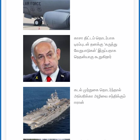
காசா திட்டம் தொடர்பாக
டிரம்புடன் தனக்கு ‘கருத்து
வேறுபாடுகள்’ இருப்பதாக
நெதன்யாகு கூறுகிறார்
கடல் முற்றுகை தொடர்ந்தால்
அமெரிக்கா அழிவை சந்திக்கும்
ஈரான்