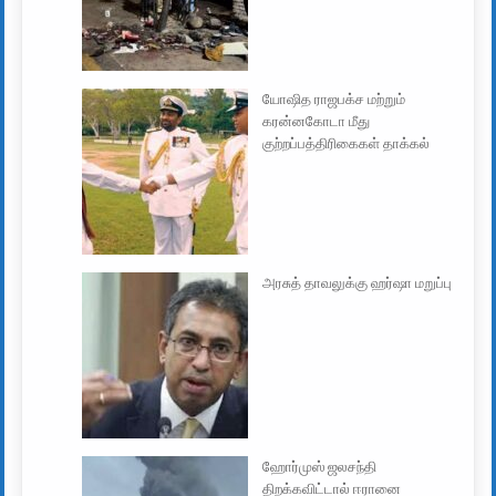
யோஷித ராஜபக்ச மற்றும்
கரன்னகோடா மீது
குற்றப்பத்திரிகைகள் தாக்கல்
அரசுத் தாவலுக்கு ஹர்ஷா மறுப்பு
ஹோர்முஸ் ஜலசந்தி
திறக்கவிட்டால் ஈரானை