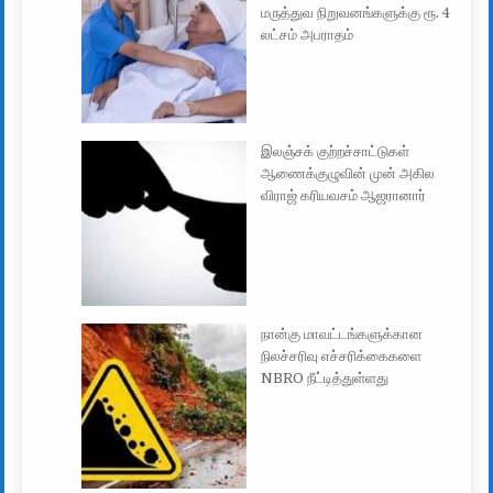
மருத்துவ நிறுவனங்களுக்கு ரூ. 4
லட்சம் அபராதம்
இலஞ்சக் குற்றச்சாட்டுகள்
ஆணைக்குழுவின் முன் அகில
விராஜ் கரியவசம் ஆஜரானார்
நான்கு மாவட்டங்களுக்கான
நிலச்சரிவு எச்சரிக்கைகளை
NBRO நீட்டித்துள்ளது