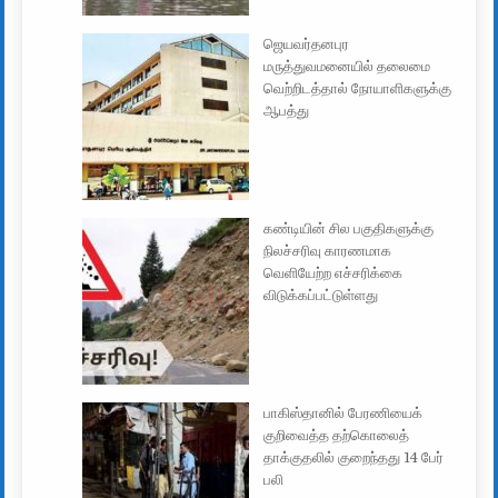
ஜெயவர்தனபுர
மருத்துவமனையில் தலைமை
வெற்றிடத்தால் நோயாளிகளுக்கு
ஆபத்து
கண்டியின் சில பகுதிகளுக்கு
நிலச்சரிவு காரணமாக
வெளியேற்ற எச்சரிக்கை
விடுக்கப்பட்டுள்ளது
பாகிஸ்தானில் பேரணியைக்
குறிவைத்த தற்கொலைத்
தாக்குதலில் குறைந்தது 14 பேர்
பலி