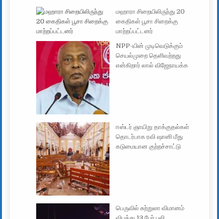
மஹாரா சிறையிலிருந்து 20
கைதிகள் பூசா சிறைக்கு
மாற்றப்பட்டனர்
NPP-யின் முடிவெடுக்கும்
செயல்முறை தெளிவற்றது
என்கிறார் லால் விஜேநாயக்க
ஈஸ்டர் ஞாயிறு தாக்குதல்கள்
தொடர்பாக ரவி ஷானி மீது
கடுமையான குற்றச்சாட்டு
பெருவில் சுற்றுலா விமானம்
விபத்து 13 பேர் பலி