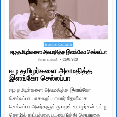
இலங்கை செய்திகள்
Posted in
ஈழ தமிழர்களை அவமதித்த இளங்கோ செல்லப்பா
AUTHOR:
PUBLISHED DATE:
நிருபர் காவலன்
02/05/2026
ஈழ தமிழர்களை அவமதித்த
இளங்கோ செல்லப்பா
ஈழ தமிழர்களை அவமதித்த இளங்கோ
செல்லப்பா ,பாசறைப் பாணர் தேனிசை
செல்லப்பா அவர்களுக்கு ஈழத் தமிழர்கள் ஏய் ஐ
தொழில் நுட்பத்தை பயன்படுத்தி செயற்கை