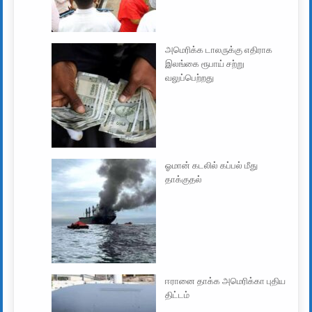
அமெரிக்க டாலருக்கு எதிராக
இலங்கை ரூபாய் சற்று
வலுப்பெற்றது
ஓமான் கடலில் கப்பல் மீது
தாக்குதல்
ஈரானை தாக்க அமெரிக்கா புதிய
திட்டம்