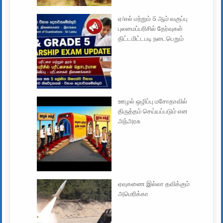
ஏ/எல் மற்றும் 5 ஆம் வகுப்பு
புலமைப்பரிசில் தேர்வுகள்
திட்டமிட்டபடி நடைபெறும்
ஊழல் ஒழிப்பு மசோதாவில்
திருத்தம் செய்யப்படும் என
அந்அரசு
ஏவுகணை இல்லா தவிக்கும்
அமெரிக்கா