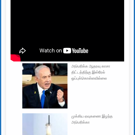
அமெரிக்க ஆதரவு காசா
திட்டத்திற்கு இஸ்ரேல்
ஒப்புக்கொள்ளவில்லை
முக்கிய ஏவுகணை இழந்த
அமெரிக்கா