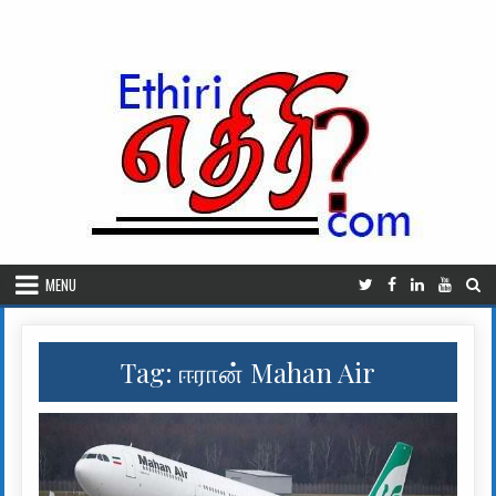
Skip to content
MENU
Tag:
ஈரான் Mahan Air