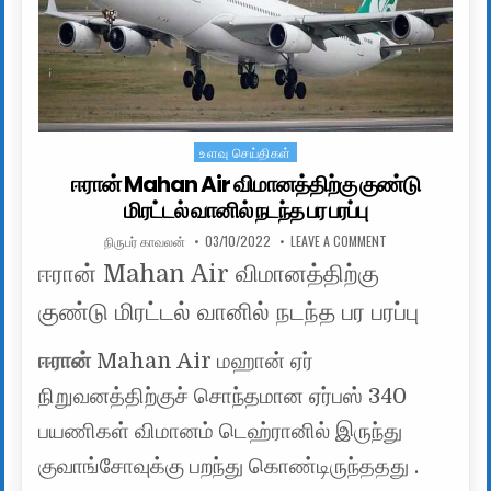
உளவு செய்திகள்
Posted in
ஈரான் Mahan Air விமானத்திற்கு குண்டு
மிரட்டல் வானில் நடந்த பர பரப்பு
AUTHOR:
PUBLISHED DATE:
ON ஈரான் MAHAN AIR
நிருபர் காவலன்
03/10/2022
LEAVE A COMMENT
ஈரான் Mahan Air விமானத்திற்கு
குண்டு மிரட்டல் வானில் நடந்த பர பரப்பு
ஈரான்
Mahan Air மஹான் ஏர்
நிறுவனத்திற்குச் சொந்தமான ஏர்பஸ் 340
பயணிகள் விமானம் டெஹ்ரானில் இருந்து
குவாங்சோவுக்கு பறந்து கொண்டிருந்ததது .