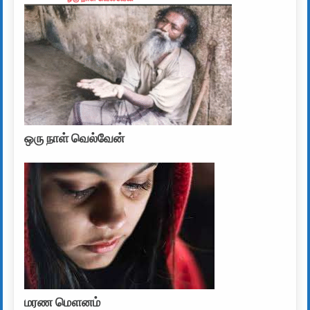
ஒரு நாள் வெல்வேன்
மரண மௌனம்