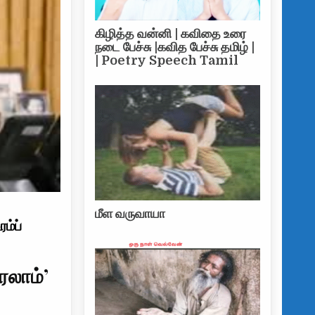
கிழித்த வன்னி | கவிதை உரை
நடை பேச்சு |கவித பேச்சு தமிழ் |
| Poetry Speech Tamil
மீள வருவாயா
ரம்ப்
ரலாம்’