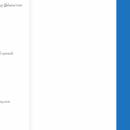
்கு இல்லை’என
ம் தகவல்
னடியாக