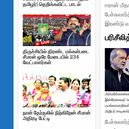
தமிழர்| தெறிக்கவிட்ட பாடல்
ஈரான் மீதா
பேச்சுவார
இரண்டு வா
பரிசீலி
திருச்சியில் திரண்ட மக்கள்படை
சீமான் ஒரே மேடையில் 234
வேட்பாளர்கள்
அமெரிக்காவைய
இஸ்ரேலையும் 
பயங்கரவாதிகள்
அதிபர் சாடினார
நான் தேர்தலில் நிற்கிறேன் சீமான்
அதிரடி பேட்டி
பேச்சுவா