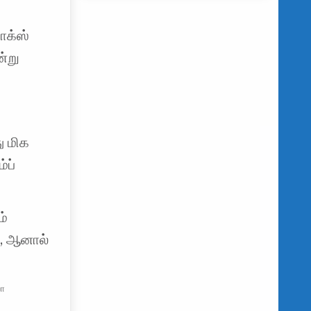
ாக்ஸ்
ன்று
ு மிக
்ப்
ம்
், ஆனால்
யோ