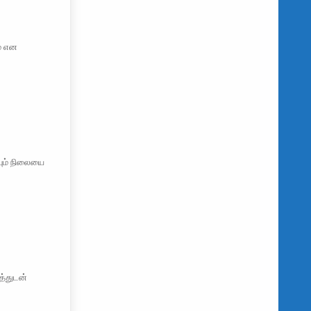
ம் என
யும் நிலையை
த்துடன்