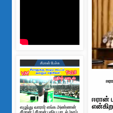
சீமான் பேச்சு
ஈரா
ஈரான் 
என்கிறா
எழுந்து வாரார் எங்க அண்ணன்
சீமான் | சீமான் புதிய பாடல் |நாம்