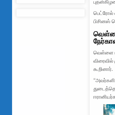
புதன்கிழ
பெட்ரோல்
பிசினஸ் த
வெள்ளை
நேர்கா
வெள்ளை ம
விரைவில் 
கூறினார்.
“அவர்களி
துடைத்தெற
ஈரானியர்