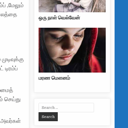
்ப் ,மேலும்
காலத்தை
ஒரு நாள் வெல்வேன்
முடிவுக்கு
 டிரம்ப்
மரண மௌனம்
ைமைத்
் செய்து
Search for:
 அவர்கள்