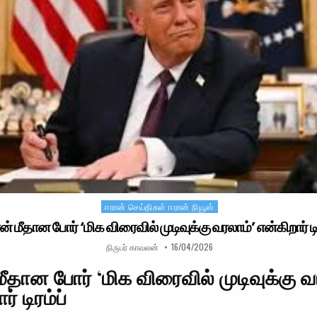
ஈரான் செய்திகள் ஈரான் நியூஸ்
Posted in
ன் மீதான போர் ‘மிக விரைவில் முடிவுக்கு வரலாம்’ என்கிறார் டி
AUTHOR:
PUBLISHED DATE:
நிருபர் காவலன்
16/04/2026
மீதான போர் ‘மிக விரைவில் முடிவுக்கு வ
ர் டிரம்ப்