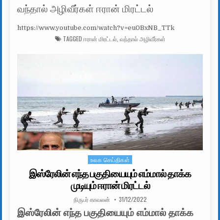
வந்தால் அழிவீர்கள் ஈரான் மிரட்டல்
https://www.youtube.com/watch?v=eu0BxNB_TTk
TAGGED
ஈரான் மிரட்டல்
,
வந்தால் அழிவீர்கள்
உலக செய்திகள்
Posted in
இஸ்ரேலின் எந்த பகுதியையும் எம்மால் தாக்க
முடியும் ஈரான் மிரட்டல்
AUTHOR:
PUBLISHED DATE:
நிருபர் காவலன்
31/12/2022
இஸ்ரேலின் எந்த பகுதியையும் எம்மால் தாக்க