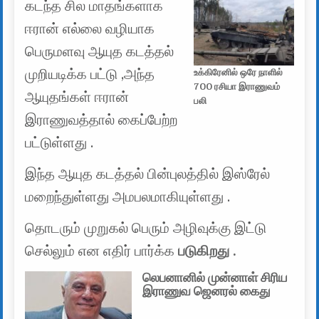
கடந்த சில மாதங்களாக
ஈரான் எல்லை வழியாக
பெருமளவு ஆயுத கடத்தல்
முறியடிக்க பட்டு ,அந்த
உக்கிரேனில் ஒரே நாளில்
700 ரசியா இராணுவம்
ஆயுதங்கள் ஈரான்
பலி
இராணுவத்தால் கைப்பேற்ற
பட்டுள்ளது .
இந்த ஆயுத கடத்தல் பின்புலத்தில் இஸ்ரேல்
மறைந்துள்ளது அமபலமாகியுள்ளது .
தொடரும் முறுகல் பெரும் அழிவுக்கு இட்டு
செல்லும் என எதிர் பார்க்க
படுகிறது .
லெபனானில் முன்னாள் சிரிய
இராணுவ ஜெனரல் கைது