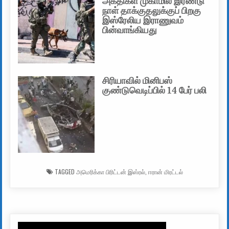
அகதிகள் முகாமில் இரண்டு
நாள் தாக்குதலுக்குப் பிறகு
இஸ்ரேலிய இராணுவம்
பின்வாங்கியது
சிரியாவில் மினிபஸ்
குண்டுவெடிப்பில் 14 பேர் பலி
TAGGED
அமெரிக்கா பிரிட்டன் இஸ்ரல்
,
ஈரான் மிரட்டல்