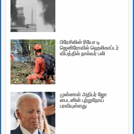
பிரேசிலின் ரியோ டி
ஜெனிரோவில் ஹெலிகாப்டர்
விபத்தில் நால்வர் பலி
முன்னாள் அதிபர் ஜோ
பைடனின் புற்றுநோய்
பரவியுள்ளது