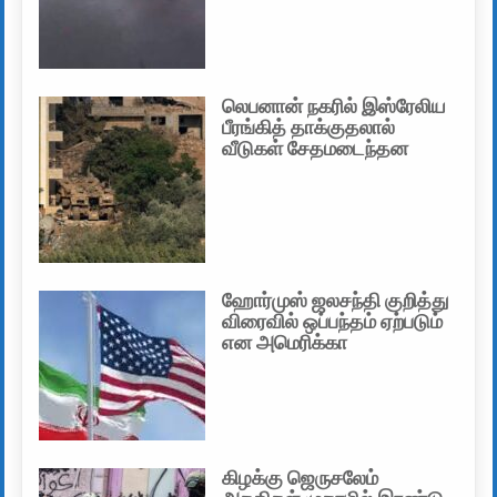
லெபனான் நகரில் இஸ்ரேலிய
பீரங்கித் தாக்குதலால்
வீடுகள் சேதமடைந்தன
ஹோர்முஸ் ஜலசந்தி குறித்து
விரைவில் ஒப்பந்தம் ஏற்படும்
என அமெரிக்கா
கிழக்கு ஜெருசலேம்