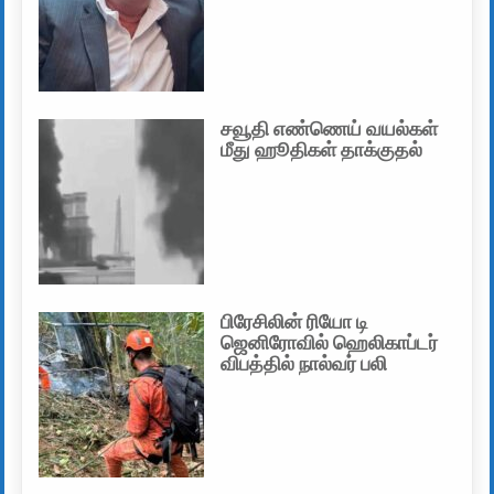
சவூதி எண்ணெய் வயல்கள்
மீது ஹூதிகள் தாக்குதல்
பிரேசிலின் ரியோ டி
ஜெனிரோவில் ஹெலிகாப்டர்
விபத்தில் நால்வர் பலி