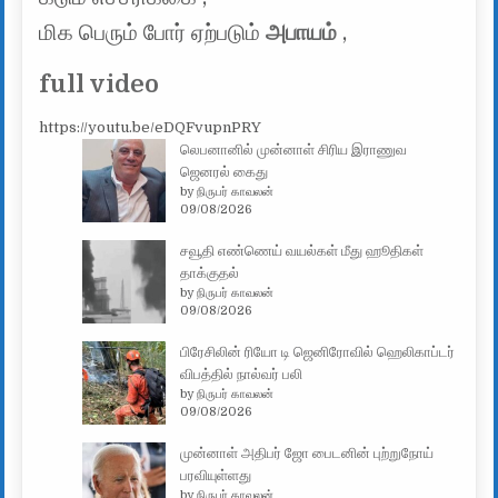
மிக பெரும் போர் ஏற்படும்
அபாயம்
,
full video
https://youtu.be/eDQFvupnPRY
லெபனானில் முன்னாள் சிரிய இராணுவ
ஜெனரல் கைது
by நிருபர் காவலன்
09/08/2026
சவூதி எண்ணெய் வயல்கள் மீது ஹூதிகள்
தாக்குதல்
by நிருபர் காவலன்
09/08/2026
பிரேசிலின் ரியோ டி ஜெனிரோவில் ஹெலிகாப்டர்
விபத்தில் நால்வர் பலி
by நிருபர் காவலன்
09/08/2026
முன்னாள் அதிபர் ஜோ பைடனின் புற்றுநோய்
பரவியுள்ளது
by நிருபர் காவலன்