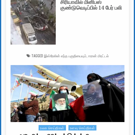
சிரியாவில் மினிபஸ்
குண்டுவெடிப்பில் 14 பேர் பலி
TAGGED
இஸ்ரேலின் எந்த பகுதியையும்
,
ஈரான் மிரட்டல்
உலக செய்திகள்
உளவு செய்திகள்
Posted in