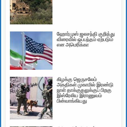
ஹோர்முஸ் ஜலசந்தி குறித்து
விரைவில் ஒப்பந்தம் ஏற்படும்
என அமெரிக்கா
கிழக்கு ஜெருசலேம்
அகதிகள் முகாமில் இரண்டு
நாள் தாக்குதலுக்குப் பிறகு
இஸ்ரேலிய இராணுவம்
பின்வாங்கியது