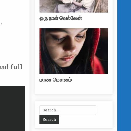
ஒரு நாள் வெல்வேன்
,
ead full
மரண மௌனம்
Search for: