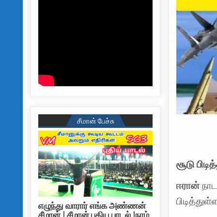
சீமான் பேச்சு
சூடு பிடி
ஈரான்
நாட
பிடித்துள்
எழுந்து வாரார் எங்க அண்ணன்
சீமான் | சீமான் புதிய பாடல் |நாம்