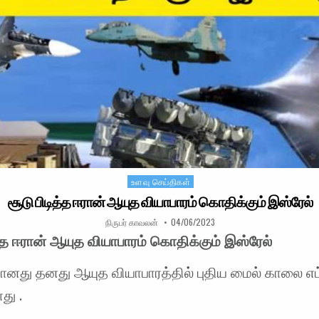
உளவு செய்திகள்
Posted in
சூடு பிடித்த ஈரான் ஆயுத வியாபாரம் கொதிக்கும் இஸ்ரேல்
AUTHOR:
PUBLISHED DATE:
நிருபர் காவலன்
04/06/2023
த்த ஈரான் ஆயுத வியாபாரம் கொதிக்கும் இஸ்ரேல்
ானது தனது ஆயுத வியாபாரத்தில் புதிய மைல் காலை எட்
ளது .