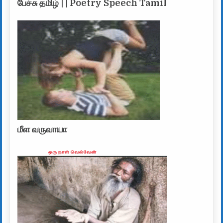
பேச்சு தமிழ் | | Poetry Speech Tamil
மீள வருவாயா