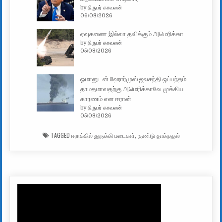
by நிருபர் காவலன்
06/08/2026
ஏவுகணை இல்லா தவிக்கும் அமெரிக்கா
by நிருபர் காவலன்
05/08/2026
ஓமானுடன் ஹோர்முஸ் ஜலசந்தி ஒப்பந்தம்
தாமதமாவதற்கு அமெரிக்காவே முக்கிய
காரணம் என ஈரான்
by நிருபர் காவலன்
05/08/2026
TAGGED
ஈராக்கில் துருக்கி படைகள்
,
குண்டு தாக்குதல்