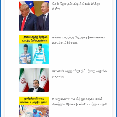
போர் நிறுத்தம் புட்டின் ட்ரம்ப் இன்று
பேச்சு
தங்கம் யாருக்கு பிறந்தவர் |உண்மையை
உடைத்த அர்ச்சுனா
ஈரானின் அணுசக்தி திட்டத்தை அழிக்க
முடியாது
6 வது மலசல கூடம் | நுவரெலியாவில்
அசத்திய அக்கா |வன்னி மைந்தன் உதவி