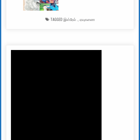
TAGGED
இஸ்ரேல் .
,
ஏவுகணை