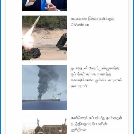
ஏவுகணை இல்லா தவிக்கும்
அமெரிக்கா
ஓமானுடன் ஹோர்முஸ் ஜலசந்தி
ஒப்பந்தம் தாமதமாவதற்கு
அமெரிக்காவே முக்கிய காரணம்
என ஈரான்
எண்ணெய் கப்பல் மீது தாக்குதல்
நடத்தியதாக யேமனின்
ஹூதிகள்