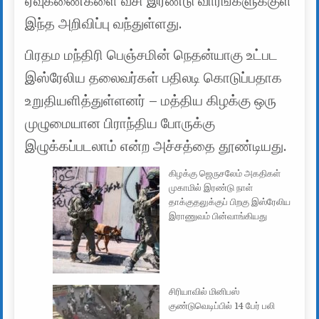
ஏவுகணைகளை வீசி இரண்டு வாரங்களுக்குள்
இந்த அறிவிப்பு வந்துள்ளது.
பிரதம மந்திரி பெஞ்சமின் நெதன்யாகு உட்பட
இஸ்ரேலிய தலைவர்கள் பதிலடி கொடுப்பதாக
உறுதியளித்துள்ளனர் – மத்திய கிழக்கு ஒரு
முழுமையான பிராந்திய போருக்கு
இழுக்கப்படலாம் என்ற அச்சத்தை தூண்டியது.
கிழக்கு ஜெருசலேம் அகதிகள்
முகாமில் இரண்டு நாள்
தாக்குதலுக்குப் பிறகு இஸ்ரேலிய
இராணுவம் பின்வாங்கியது
சிரியாவில் மினிபஸ்
குண்டுவெடிப்பில் 14 பேர் பலி