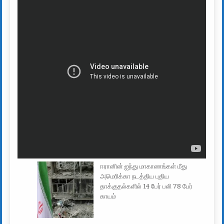
ஈரானின் ஐந்து மாகாணங்கள் மீது
அமெரிக்கா நடத்திய புதிய
தாக்குதல்களில் 14 பேர் பலி 78 பேர்
காயம்