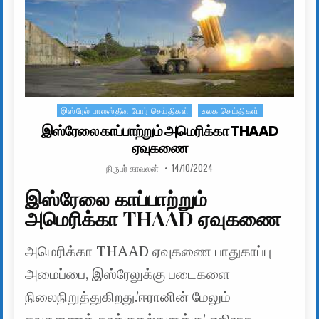
இஸ்ரேல் பாலஸ்தீன போர் செய்திகள்
உலக செய்திகள்
Posted in
இஸ்ரேலை காப்பாற்றும் அமெரிக்கா THAAD
ஏவுகணை
AUTHOR:
PUBLISHED DATE:
நிருபர் காவலன்
14/10/2024
இஸ்ரேலை காப்பாற்றும்
அமெரிக்கா THAAD ஏவுகணை
அமெரிக்கா THAAD ஏவுகணை பாதுகாப்பு
அமைப்பை, இஸ்ரேலுக்கு படைகளை
நிலைநிறுத்துகிறது.’ஈரானின் மேலும்