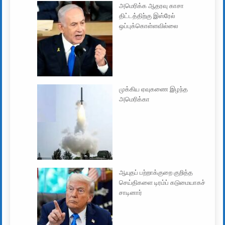
அமெரிக்க ஆதரவு காசா
திட்டத்திற்கு இஸ்ரேல்
ஒப்புக்கொள்ளவில்லை
முக்கிய ஏவுகணை இழந்த
அமெரிக்கா
ஆயுதப் பற்றாக்குறை குறித்த
செய்திகளை டிரம்ப் கடுமையாகச்
சாடினார்