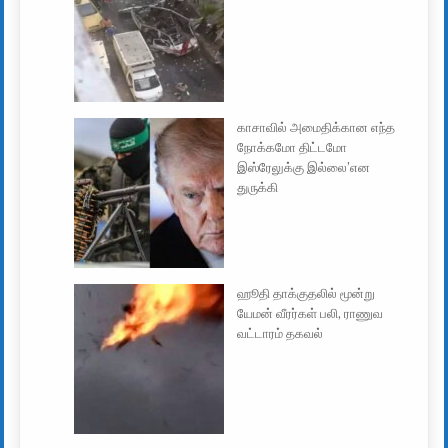
காசாவில் அமைதிக்கான எந்த
நோக்கமோ திட்டமோ
இஸ்ரேலுக்கு இல்லை’என
துருக்கி
ஹூதி தாக்குதலில் மூன்று
யேமன் வீரர்கள் பலி, ராணுவ
வட்டாரம் தகவல்