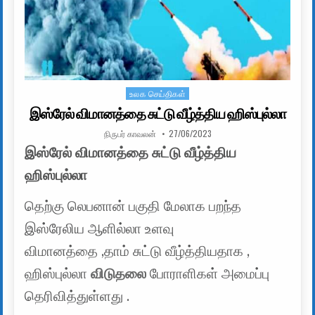
உலக செய்திகள்
Posted in
இஸ்ரேல் விமானத்தை சுட்டு வீழ்த்திய ஹிஸ்புல்லா
AUTHOR:
PUBLISHED DATE:
நிருபர் காவலன்
27/06/2023
இஸ்ரேல் விமானத்தை சுட்டு வீழ்த்திய
ஹிஸ்புல்லா
தெற்கு லெபனான் பகுதி மேலாக பறந்த
இஸ்ரேலிய ஆளில்லா உளவு
விமானத்தை ,தாம் சுட்டு வீழ்த்தியதாக ,
ஹிஸ்புல்லா
விடுதலை
போராளிகள் அமைப்பு
தெரிவித்துள்ளது .