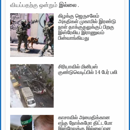
வியப்பதற்கு ஒன்றும்
இல்லை
.
கிழக்கு ஜெருசலேம்
அகதிகள் முகாமில் இரண்டு
நாள் தாக்குதலுக்குப் பிறகு
இஸ்ரேலிய இராணுவம்
பின்வாங்கியது
சிரியாவில் மினிபஸ்
குண்டுவெடிப்பில் 14 பேர் பலி
காசாவில் அமைதிக்கான
எந்த நோக்கமோ திட்டமோ
இஸ்ரேலுக்கு இல்லை’என