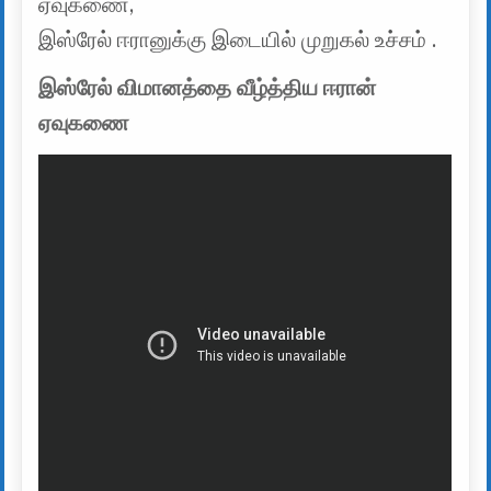
ஏவுகணை,
இஸ்ரேல் ஈரானுக்கு இடையில் முறுகல் உச்சம் .
இஸ்ரேல் விமானத்தை வீழ்த்திய ஈரான்
ஏவுகணை