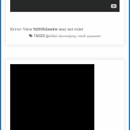
Error: View
9293b2au4w
may not exist
TAGGED
இஸ்ரேல் விமானத்தை
,
ஈரான் ஏவுகணை