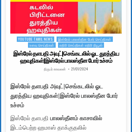
YOUTUBE TAMIL NEWS
இஸ்ரேல் பாலஸ்தீன போர் செய்திகள்
Posted in
உளவு செய்திகள்
எதிரி செய்திகள் எதிரி நியூஸ்
இஸ்ரேல் தளபதி அவுட்|செங்கடலில் ஓட துரத்திய
ஹவுதிகள்|இஸ்ரேல் பாலஸ்தீன போர் உச்சம்
AUTHOR:
PUBLISHED DATE:
நிருபர் காவலன்
21/01/2024
இஸ்ரேல் தளபதி அவுட்|செங்கடலில் ஓட
துரத்திய ஹவுதிகள்|இஸ்ரேல் பாலஸ்தீன போர்
உச்சம்
இஸ்ரேல் தளபதி
பாலஸ்தீனம் காசாவில்
இடம்பெற்ற ஹமாஸ் தாக்குதலில்