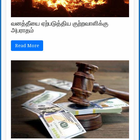
வனத்தீயை ஏற்படுத்திய குற்றவாளிக்கு
அபராதம்
Read More