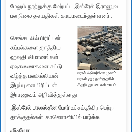
மேலும் நூற்றுக்கு மேற்பட்ட இஸ்ரேல் இராணுவ
பல நிலை தளபதிகள் காயமடைந்துள்ளனர் .
செங்கடலில் பிரிட்டன்
கப்பல்களை துரத்திய
ஹவுதி விமானங்கள்
ஏவுகணைகளை சுட்டு
ஈராக் அமெரிக்கா முகாம்
வீழ்த்த பலமில்லியன்
ஈரான் குழு தாக்குதலில்
இழப்பு என பிரிட்டன்
சிதறியது படைகள் காயம்
இராணுவம் அறிவித்துள்ளது .
,
இஸ்ரேல் பாலஸ்தீன போர்
உச்சம்,தீவிர பெற்ற
தாக்குதல்கள் ,காணொளியில்
பார்க்க
வீடியோ