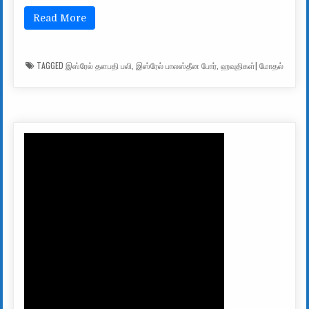
Read More
TAGGED
இஸ்ரேல் தளபதி பலி
,
இஸ்ரேல் பாலஸ்தீன போர்
,
ஹவுதிகள்| மோதல்