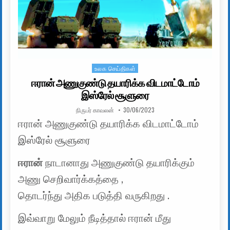
உலக செய்திகள்
Posted in
ஈரான் அணுகுண்டு தயாரிக்க விடமாட்டோம்
இஸ்ரேல் சூளுரை
AUTHOR:
PUBLISHED DATE:
நிருபர் காவலன்
30/06/2023
ஈரான் அணுகுண்டு தயாரிக்க விடமாட்டோம்
இஸ்ரேல் சூளுரை
ஈரான்
நாடானாது அணுகுண்டு தயாரிக்கும்
அணு செறிவார்க்கத்தை ,
தொடர்ந்து அதிக படுத்தி வருகிறது .
இவ்வாறு மேலும் நீடித்தால் ஈரான் மீது