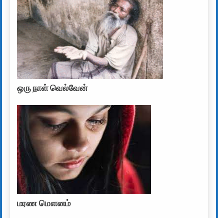
ஒரு நாள் வெல்வேன்
மரண மௌனம்