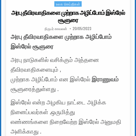
உலக செய்திகள்
Posted in
அரபு தீவிரவாதிகளை முற்றாக அழிப்போம் இஸ்ரேல்
சூளுரை
AUTHOR:
PUBLISHED DATE:
நிருபர் காவலன்
20/05/2023
அரபு தீவிரவாதிகளை முற்றாக அழிப்போம்
இஸ்ரேல் சூளுரை
அரபு நாடுகளில் வசிக்கும் அத்தனை
தீவிரவாதிகளையும் ,
முற்றாக அழிப்போம் என இஸ்ரேல்
இராணுவம்
சூளுரைத்துள்ளது .
இஸ்ரேல் என்ற அழகிய நாட்டை அழிக்க
நினைப்பவர்கள் ,ஒருமித்து
எண்ணங்களை நிறைவேற்ற இஸ்ரேல் அனுமதி
அளிக்காது .