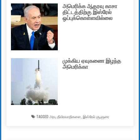
அமெரிக்க ஆதரவு காசா
திட்டத்திற்கு இஸ்ரேல்
ஒப்புக்கொள்ளவில்லை
முக்கிய ஏவுகணை இழந்த
அமெரிக்கா
TAGGED
அரபு தீவிரவாதிகளை
,
இஸ்ரேல் சூளுரை