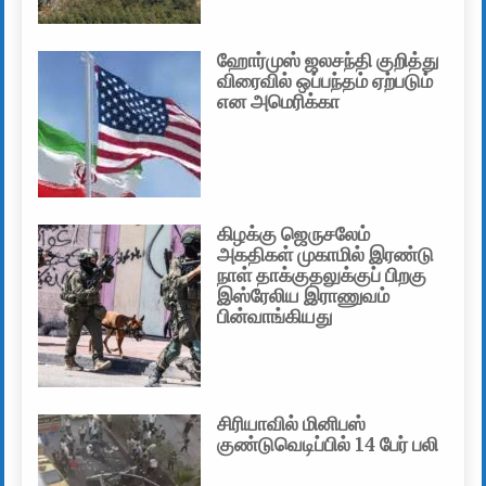
ஹோர்முஸ் ஜலசந்தி குறித்து
விரைவில் ஒப்பந்தம் ஏற்படும்
என அமெரிக்கா
கிழக்கு ஜெருசலேம்
அகதிகள் முகாமில் இரண்டு
நாள் தாக்குதலுக்குப் பிறகு
இஸ்ரேலிய இராணுவம்
பின்வாங்கியது
சிரியாவில் மினிபஸ்
குண்டுவெடிப்பில் 14 பேர் பலி