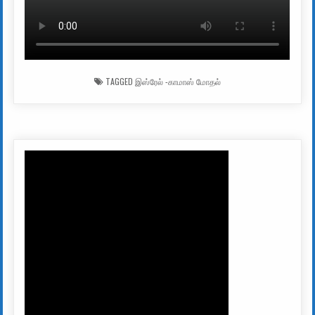
TAGGED
இஸ்ரேல் -காமாஸ் மோதல்