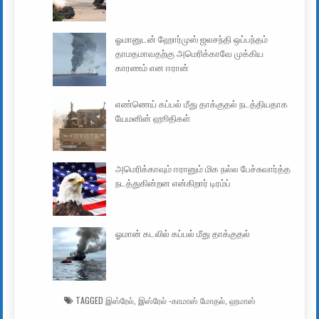
ஓமானுடன் ஹோர்முஸ் ஜலசந்தி ஒப்பந்தம்
தாமதமாவதற்கு அமெரிக்காவே முக்கிய
காரணம் என ஈரான்
எண்ணெய் கப்பல் மீது தாக்குதல் நடத்தியதாக
யேமனின் ஹூதிகள்
அமெரிக்காவும் ஈரானும் மிக நல்ல பேச்சுவார்த்த
நடத்துகின்றன என்கிறார் டிரம்ப்
ஓமான் கடலில் கப்பல் மீது தாக்குதல்
TAGGED
இஸ்ரேல்
,
இஸ்ரேல் -காமாஸ் மோதல்
,
ஹமாஸ்