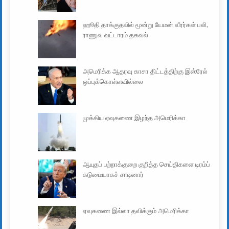
ஹூதி தாக்குதலில் மூன்று யேமன் வீரர்கள் பலி,
ராணுவ வட்டாரம் தகவல்
அமெரிக்க ஆதரவு காசா திட்டத்திற்கு இஸ்ரேல்
ஒப்புக்கொள்ளவில்லை
முக்கிய ஏவுகணை இழந்த அமெரிக்கா
ஆயுதப் பற்றாக்குறை குறித்த செய்திகளை டிரம்ப்
கடுமையாகச் சாடினார்
ஏவுகணை இல்லா தவிக்கும் அமெரிக்கா