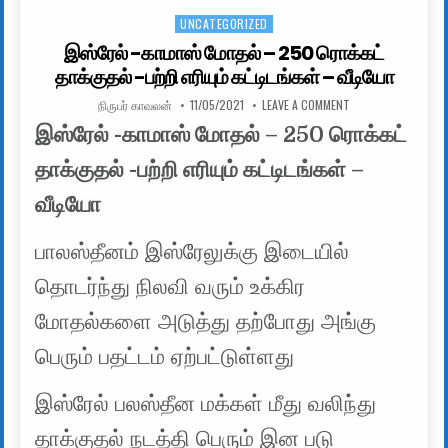
UNCATEGORIZED
Posted in
இஸ்ரேல் -காமாஸ் மோதல் – 250 ரொக்கட்
தாக்குதல் -பற்றி எரியும் கட்டிடங்கள் – வீடியோ
AUTHOR:
PUBLISHED DATE:
ON இஸ்ரேல் -காமாஸ் 
நிருபர் காவலன்
11/05/2021
LEAVE A COMMENT
இஸ்ரேல் -காமாஸ் மோதல் – 250 ரொக்கட்
தாக்குதல் -பற்றி எரியும் கட்டிடங்கள் –
வீடியோ
பாலஸ்தீனம் இஸ்ரேலுக்கு இடையில்
தொடர்ந்து நிலவி வரும் உக்கிர
மோதல்களை அடுத்து தற்போது அங்கு
பெரும் பதட்டம் ஏற்பட்டுள்ளது
இஸ்ரேல் பலஸ்தீன மக்கள் மீது வலிந்து
தாக்குதல் நடத்தி பெரும் இன படு