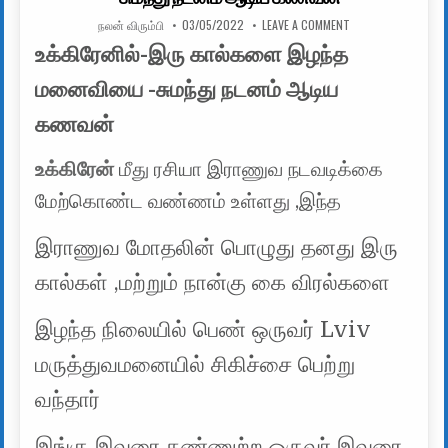
AUTHOR:
PUBLISHED DATE:
ON உக்கிரேனில்-இ
நலன் விரும்பி
03/05/2022
LEAVE A COMMENT
உக்கிரேனில்-இரு கால்களை இழந்த
மனைவியை -சுமந்து நடனம் ஆடிய
கணவன்
உக்கிரேன்
மீது ரசியா இராணுவ நடவடிக்கை
மேற்கொண்ட வண்ணம் உள்ளது ,இந்த
இராணுவ மோதலின் பொழுது தனது இரு
கால்கள் ,மற்றும் நான்கு கை விரல்களை
இழந்த நிலையில் பெண் ஒருவர் Lviv
மருத்துவமனையில் சிகிச்சை பெற்று
வந்தார்
இங்கு இவரை கண்ணுற்ற ஒருவர் இவரை