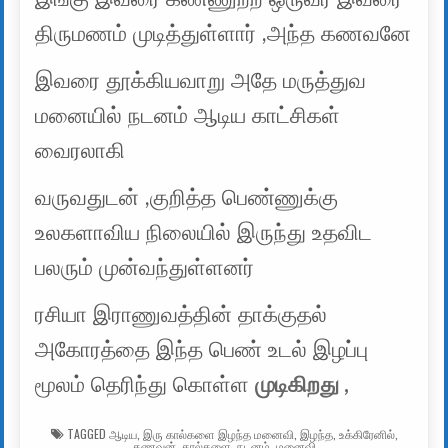
திருமணம் முடித்துள்ளார் ,அந்த கணவனே
இவரை தூக்கியவாறு அதே மருத்துவ
மனையில் நடனம் ஆடிய காட்சிகள்
வைரலாகி
வருவதுடன் ,குறித்த பெண்ணுக்கு
உலகளாவிய நிலையில் இருந்து உதவிட
பலரும் முன்வந்துள்ளனர்
ரசியா இராணுவத்தின் தாக்குதல்
அகோரத்தை இந்த பெண் உடல் இழப்பு
மூலம் தெரிந்து கொள்ள
முடிகிறது ,
TAGGED
ஆடிய
,
இரு கால்களை இழந்த மனைவி
,
இழந்த
,
உக்கிரேனில்
,
கணவன்
,
கால்களை
,
நடனம்
,
மனைவி