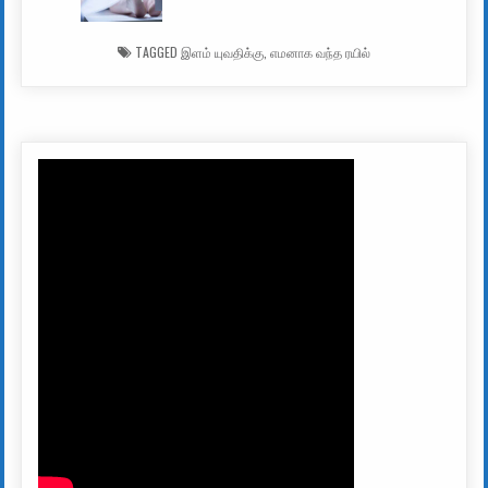
TAGGED
இளம் யுவதிக்கு
,
எமனாக வந்த ரயில்