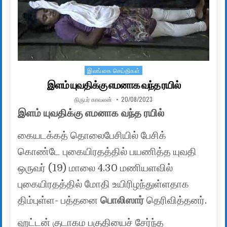
இலங்கை செய்திகள்
Posted in
இளம் யுவதிக்கு எமனாக வந்த ரயில்
AUTHOR:
PUBLISHED DATE:
நிருபர் காவலன்
20/08/2023
இளம் யுவதிக்கு எமனாக வந்த ரயில்
கையடக்கத் தொலைபேசியில் பேசிக்
கொண்டே புகையிரதத்தில் பயணித்த யுவதி
ஒருவர் (19) மாலை 4.30 மணியளவில்
புகையிரதத்தில் மோதி உயிரிழந்துள்ளதாக
திம்புள்ள- பத்தனை
பொலிஸார்
தெரிவித்தனர்.
ஹட்டன் குடாகம பகுதியைச் சேர்ந்த