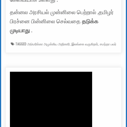
தன்னல அரசியல் முன்னிலை பெற்றால் ,தமிழர்
பிரச்னை பின்னிலை செல்வதை
தடுக்க
முடியாது
.
TAGGED
அமெரிக்கா அமுக்கிய அதிகாரி
,
இலங்கை வருகிறார்
,
சமந்தா பவர்