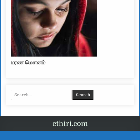
மரண மௌனம்
Search for:
ethiri.com
வடிவமைப்பு Ethtiri.com