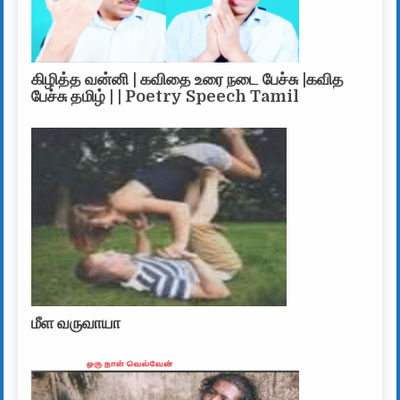
கிழித்த வன்னி | கவிதை உரை நடை பேச்சு |கவித
பேச்சு தமிழ் | | Poetry Speech Tamil
மீள வருவாயா