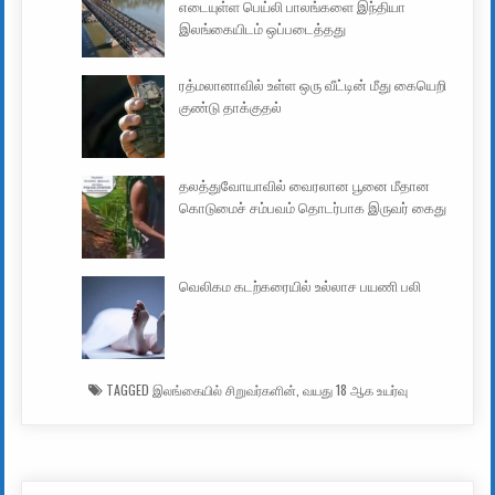
எடையுள்ள பெய்லி பாலங்களை இந்தியா
இலங்கையிடம் ஒப்படைத்தது
ரத்மலானாவில் உள்ள ஒரு வீட்டின் மீது கையெறி
குண்டு தாக்குதல்
தலத்துவோயாவில் வைரலான பூனை மீதான
கொடுமைச் சம்பவம் தொடர்பாக இருவர் கைது
வெலிகம கடற்கரையில் உல்லாச பயணி பலி
TAGGED
இலங்கையில் சிறுவர்களின்
,
வயது 18 ஆக உயர்வு