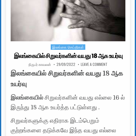
இலங்கை செய்திகள்
Posted in
இலங்கையில் சிறுவர்களின் வயது 18 ஆக உயர்வு
AUTHOR:
PUBLISHED DATE:
ON இலங்கையில் சிற
நிருபர் காவலன்
29/09/2022
LEAVE A COMMENT
இலங்கையில் சிறுவர்களின் வயது 18 ஆக
உயர்வு
இலங்கையில்
சிறுவர்களின் வயது எல்லை 16 ல்
இருந்து 18 ஆக உயர்த்த பட்டுள்ளது .
சிறுவர்களுக்கு எதிராக இடம்பெறும்
குற்றங்களை தடுக்கவே இந்த வயது எல்லை