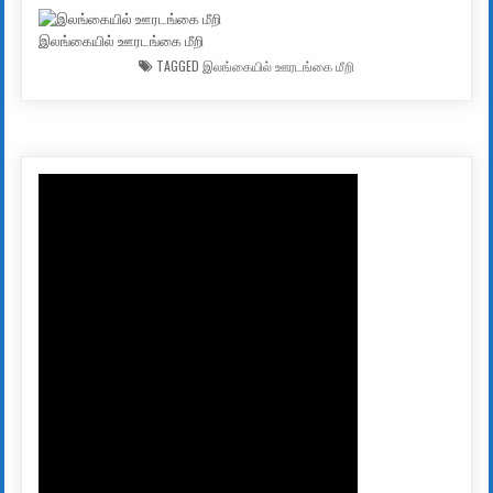
இலங்கையில் ஊரடங்கை மீறி
TAGGED
இலங்கையில் ஊரடங்கை மீறி